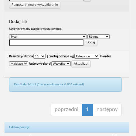
Rozpocznij nowe wyszukiwanie
Dodaj filtr:
Uzyj filtrów aby zagęścić wyszukiwanie.
Rezultaty/Strona
|
Sortuj pozycje wg
In order
Autorzy/rekord
Rezultaty 1-1 z 1 (Czas wyszukiwania: 0.001 sekund).
poprzedni
1
następny
Odsłon pozycji: