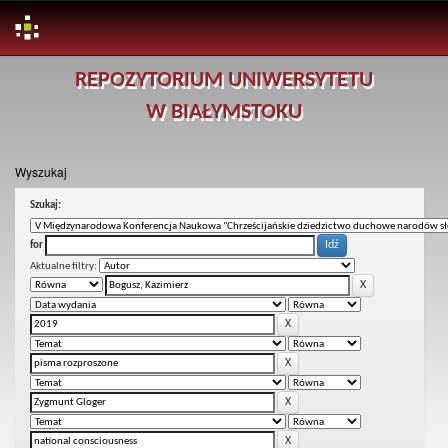
Skip
REPOZYTORIUM UNIWERSYTETU
navigation
W BIAŁYMSTOKU
Wyszukaj
Szukaj:
for
Aktualne filtry: