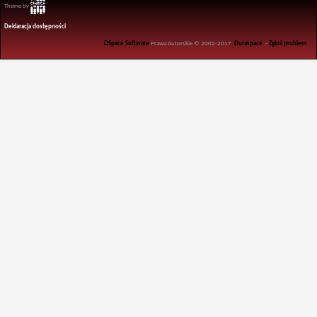
Theme by
Deklaracja dostępności
DSpace Software
Prawa Autorskie © 2002-2017
Duraspace
-
Zgłoś problem