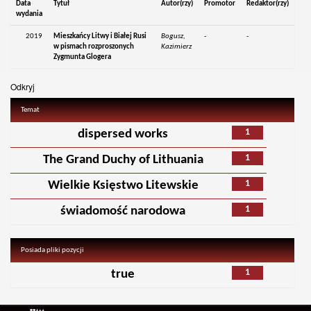
Data
Tytuł
Autor(rzy)
Promotor
Redaktor(rzy)
wydania
2019
Mieszkańcy Litwy i Białej Rusi
Bogusz,
-
-
w pismach rozproszonych
Kazimierz
Zygmunta Glogera
Odkryj
Temat
1
dispersed works
1
The Grand Duchy of Lithuania
1
Wielkie Księstwo Litewskie
1
świadomość narodowa
Posiada pliki pozycji
1
true