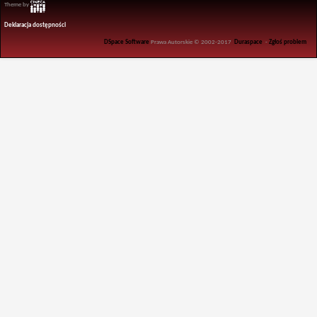
Theme by
Deklaracja dostępności
DSpace Software
Prawa Autorskie © 2002-2017
Duraspace
-
Zgłoś problem