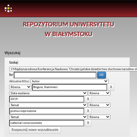
Skip
REPOZYTORIUM UNIWERSYTETU
navigation
W BIAŁYMSTOKU
Wyszukaj
Szukaj:
for
Aktualne filtry:
Rozpocznij nowe wyszukiwanie