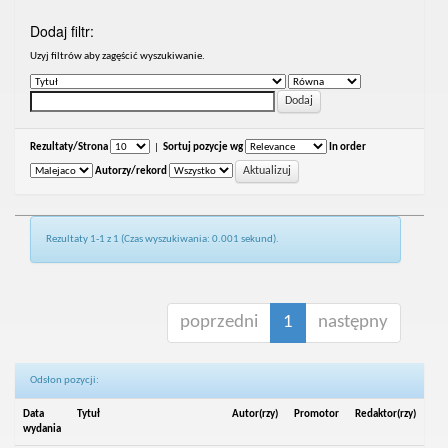
Dodaj filtr:
Uzyj filtrów aby zagęścić wyszukiwanie.
Rezultaty/Strona
|
Sortuj pozycje wg
In order
Autorzy/rekord
Rezultaty 1-1 z 1 (Czas wyszukiwania: 0.001 sekund).
poprzedni
1
następny
Odsłon pozycji:
Data
Tytuł
Autor(rzy)
Promotor
Redaktor(rzy)
wydania