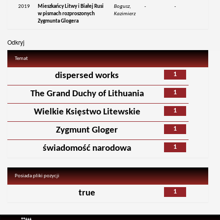
2019
Mieszkańcy Litwy i Białej Rusi
Bogusz,
-
-
w pismach rozproszonych
Kazimierz
Zygmunta Glogera
Odkryj
Temat
1
dispersed works
1
The Grand Duchy of Lithuania
1
Wielkie Księstwo Litewskie
1
Zygmunt Gloger
1
świadomość narodowa
Posiada pliki pozycji
1
true