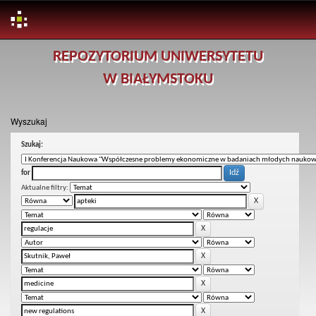
Skip
REPOZYTORIUM UNIWERSYTETU
navigation
W BIAŁYMSTOKU
Wyszukaj
Szukaj:
for
Aktualne filtry: