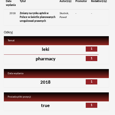
Data
Tytuł
Autor(rzy)
Promotor
Redaktor(rzy)
wydania
2018
Zmiany na rynku aptek w
Skutnik,
-
-
Polsce w świetle planowanych
Paweł
uregulowań prawnych
Odkryj
Temat
1
leki
1
pharmacy
Data wydania
1
2018
Posiada pliki pozycji
1
true