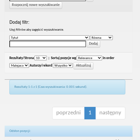
Rozpocznij nowe wyszukiwanie
Dodaj filtr:
Uzyj filtrów aby zagęścić wyszukiwanie.
Rezultaty/Strona
|
Sortuj pozycje wg
In order
Autorzy/rekord
Rezultaty 1-1 z 1 (Czas wyszukiwania: 0.001 sekund).
poprzedni
1
następny
Odsłon pozycji: