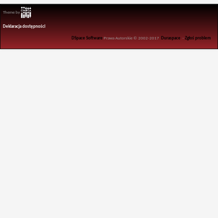
Theme by
Deklaracja dostępności
DSpace Software
Prawa Autorskie © 2002-2017
Duraspace
-
Zgłoś problem