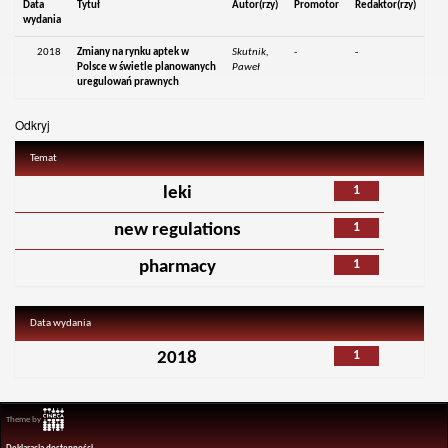
Data
Tytuł
Autor(rzy)
Promotor
Redaktor(rzy)
wydania
2018
Zmiany na rynku aptek w
Skutnik,
-
-
Polsce w świetle planowanych
Paweł
uregulowań prawnych
Odkryj
Temat
1
leki
1
new regulations
1
pharmacy
Data wydania
1
2018
Theme by