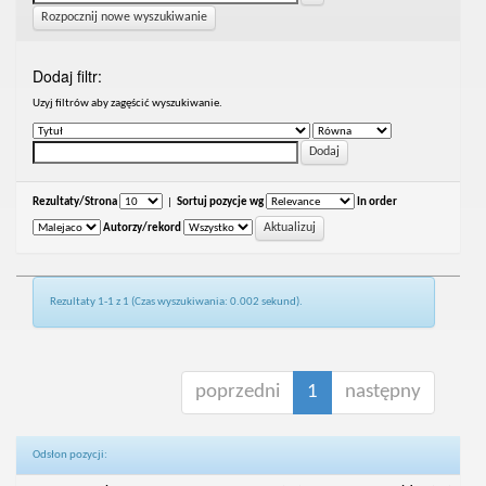
Rozpocznij nowe wyszukiwanie
Dodaj filtr:
Uzyj filtrów aby zagęścić wyszukiwanie.
Rezultaty/Strona
|
Sortuj pozycje wg
In order
Autorzy/rekord
Rezultaty 1-1 z 1 (Czas wyszukiwania: 0.002 sekund).
poprzedni
1
następny
Odsłon pozycji: