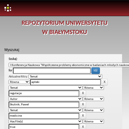
Skip
REPOZYTORIUM UNIWERSYTETU
navigation
W BIAŁYMSTOKU
Wyszukaj
Szukaj:
for
Aktualne filtry: