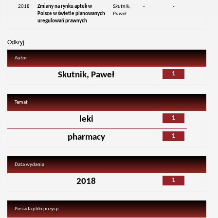
2018
Zmiany na rynku aptek w
Skutnik,
-
-
Polsce w świetle planowanych
Paweł
uregulowań prawnych
Odkryj
Autor
1
Skutnik, Paweł
Temat
1
leki
1
pharmacy
Data wydania
1
2018
Posiada pliki pozycji