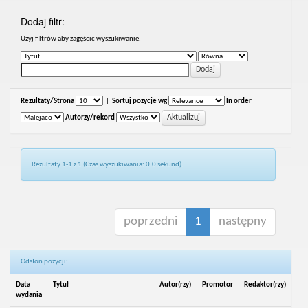
Dodaj filtr:
Uzyj filtrów aby zagęścić wyszukiwanie.
Rezultaty/Strona
|
Sortuj pozycje wg
In order
Autorzy/rekord
Rezultaty 1-1 z 1 (Czas wyszukiwania: 0.0 sekund).
poprzedni
1
następny
Odsłon pozycji:
Data
Tytuł
Autor(rzy)
Promotor
Redaktor(rzy)
wydania