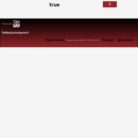
1
true
Theme by
Deklaracja dostępności
DSpace Software
Prawa Autorskie © 2002-2017
Duraspace
-
Zgłoś problem