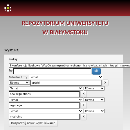
Skip
REPOZYTORIUM UNIWERSYTETU
navigation
W BIAŁYMSTOKU
Wyszukaj
Szukaj:
for
Aktualne filtry:
Rozpocznij nowe wyszukiwanie