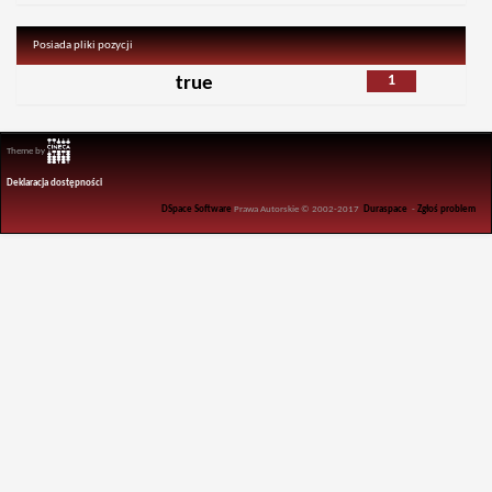
Posiada pliki pozycji
1
true
Theme by
Deklaracja dostępności
DSpace Software
Prawa Autorskie © 2002-2017
Duraspace
-
Zgłoś problem