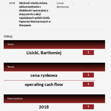
2018
Zależność między zmianą
Lisicki,
-
-
salda przepływów z
Bartłomiej
działalności operacyjnej a
stopą zwrotu z akcji
największych spółek Giełdy
Papierów Wartościowych w
Warszawie
Odkryj
Autor
1
Lisicki, Bartłomiej
Temat
1
cena rynkowa
1
operating cash flow
Data wydania
1
2018