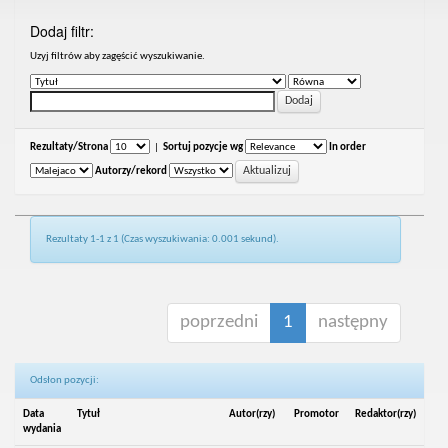
Dodaj filtr:
Uzyj filtrów aby zagęścić wyszukiwanie.
Rezultaty/Strona
|
Sortuj pozycje wg
In order
Autorzy/rekord
Rezultaty 1-1 z 1 (Czas wyszukiwania: 0.001 sekund).
poprzedni
1
następny
Odsłon pozycji:
Data
Tytuł
Autor(rzy)
Promotor
Redaktor(rzy)
wydania