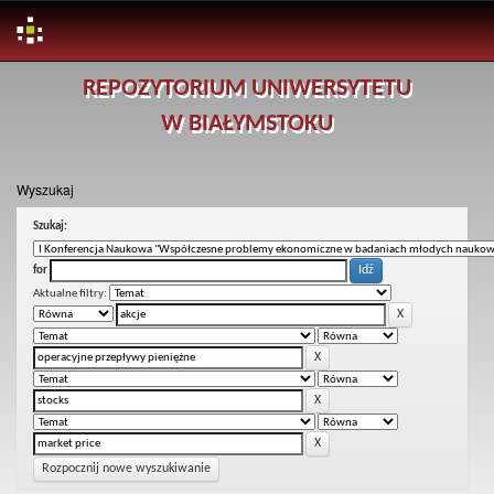
Skip
REPOZYTORIUM UNIWERSYTETU
navigation
W BIAŁYMSTOKU
Wyszukaj
Szukaj:
for
Aktualne filtry:
Rozpocznij nowe wyszukiwanie