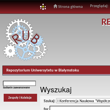
Przeglądaj:
Strona główna
Skip
R
navigation
Repozytorium Uniwersytetu w Białymstoku
Wyszukaj
Szukanie zaawansowane
Zespoły i Kolekcje
Szukaj:
for