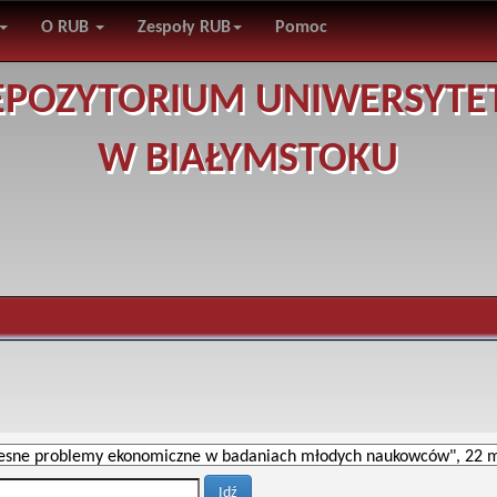
O RUB
Zespoły RUB
Pomoc
EPOZYTORIUM UNIWERSYTE
W BIAŁYMSTOKU