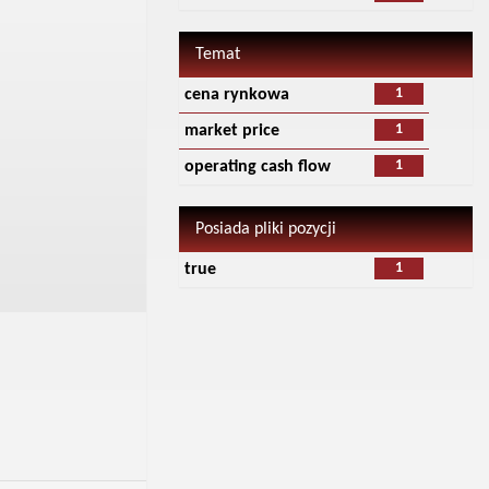
Temat
1
cena rynkowa
1
market price
1
operating cash flow
Posiada pliki pozycji
1
true