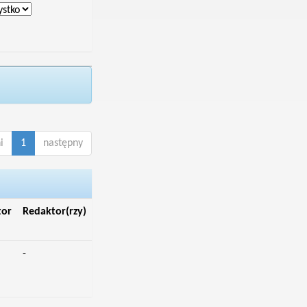
i
1
następny
tor
Redaktor(rzy)
-