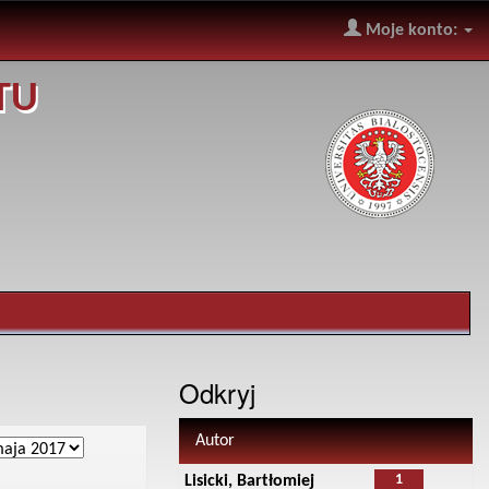
Moje konto:
TU
Odkryj
Autor
1
Lisicki, Bartłomiej