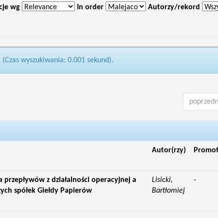
cje wg
In order
Autorzy/rekord
1 (Czas wyszukiwania: 0.001 sekund).
poprzedn
Autor(rzy)
Promo
 przepływów z działalności operacyjnej a
Lisicki,
-
zych spółek Giełdy Papierów
Bartłomiej