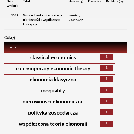
Data
Tytuł
Autor(rzy)
Promotor
Redaktor(rzy)
wydania
2018
Sismondowska interpretacja
Kardas,
-
-
nierówności a współczesne
Arkadiusz
koncepcje
Odkryj
Temat
1
classical economics
1
contemporary economic theory
1
ekonomia klasyczna
1
inequality
1
nierówności ekonomiczne
1
polityka gospodarcza
1
współczesna teoria ekonomii