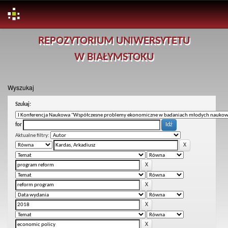
Skip
REPOZYTORIUM UNIWERSYTETU
navigation
W BIAŁYMSTOKU
Wyszukaj
Szukaj:
for
Aktualne filtry: