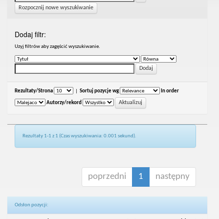
Rozpocznij nowe wyszukiwanie
Dodaj filtr:
Uzyj filtrów aby zagęścić wyszukiwanie.
Rezultaty/Strona
|
Sortuj pozycje wg
In order
Autorzy/rekord
Rezultaty 1-1 z 1 (Czas wyszukiwania: 0.001 sekund).
poprzedni
1
następny
Odsłon pozycji: