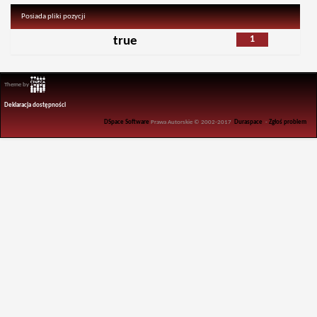
Posiada pliki pozycji
1
true
Theme by
Deklaracja dostępności
DSpace Software
Prawa Autorskie © 2002-2017
Duraspace
-
Zgłoś problem