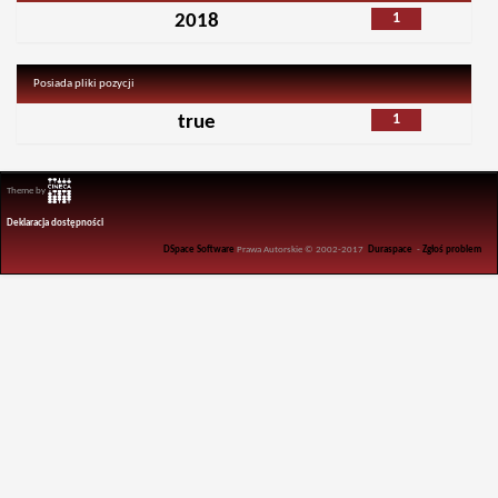
1
2018
Posiada pliki pozycji
1
true
Theme by
Deklaracja dostępności
DSpace Software
Prawa Autorskie © 2002-2017
Duraspace
-
Zgłoś problem