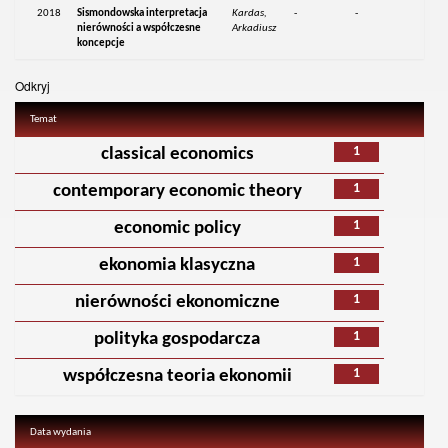
2018
Sismondowska interpretacja
Kardas,
-
-
nierówności a współczesne
Arkadiusz
koncepcje
Odkryj
Temat
1
classical economics
1
contemporary economic theory
1
economic policy
1
ekonomia klasyczna
1
nierówności ekonomiczne
1
polityka gospodarcza
1
współczesna teoria ekonomii
Data wydania