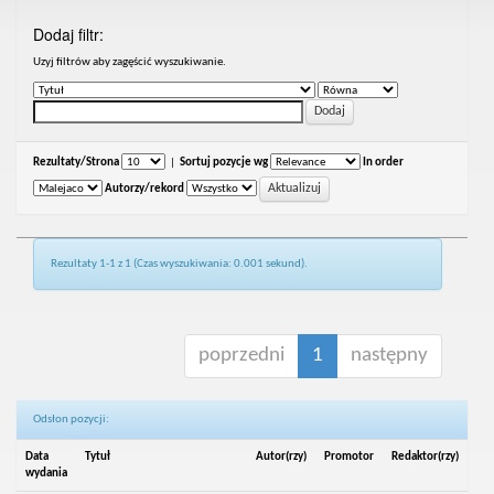
Dodaj filtr:
Uzyj filtrów aby zagęścić wyszukiwanie.
Rezultaty/Strona
|
Sortuj pozycje wg
In order
Autorzy/rekord
Rezultaty 1-1 z 1 (Czas wyszukiwania: 0.001 sekund).
poprzedni
1
następny
Odsłon pozycji:
Data
Tytuł
Autor(rzy)
Promotor
Redaktor(rzy)
wydania