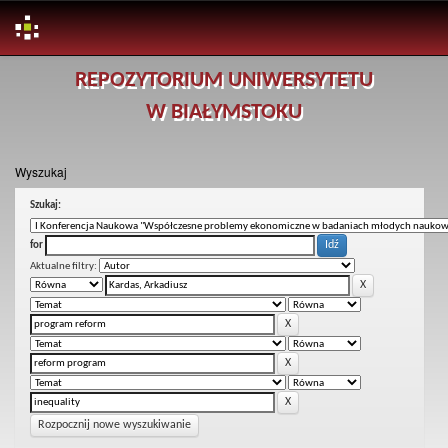
Skip
REPOZYTORIUM UNIWERSYTETU
navigation
W BIAŁYMSTOKU
Wyszukaj
Szukaj:
for
Aktualne filtry:
Rozpocznij nowe wyszukiwanie