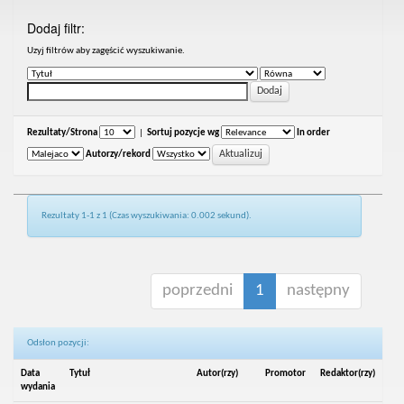
Dodaj filtr:
Uzyj filtrów aby zagęścić wyszukiwanie.
Rezultaty/Strona
|
Sortuj pozycje wg
In order
Autorzy/rekord
Rezultaty 1-1 z 1 (Czas wyszukiwania: 0.002 sekund).
poprzedni
1
następny
Odsłon pozycji:
Data
Tytuł
Autor(rzy)
Promotor
Redaktor(rzy)
wydania