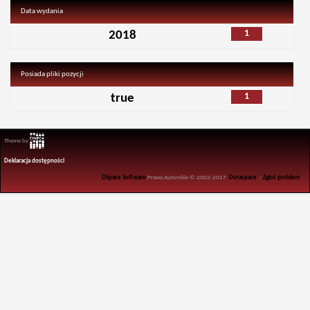
Data wydania
1
2018
Posiada pliki pozycji
1
true
Theme by
Deklaracja dostępności
DSpace Software
Prawa Autorskie © 2002-2017
Duraspace
-
Zgłoś problem