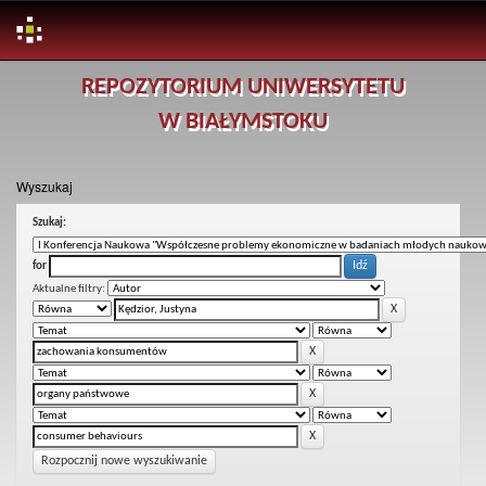
Skip
REPOZYTORIUM UNIWERSYTETU
navigation
W BIAŁYMSTOKU
Wyszukaj
Szukaj:
for
Aktualne filtry:
Rozpocznij nowe wyszukiwanie