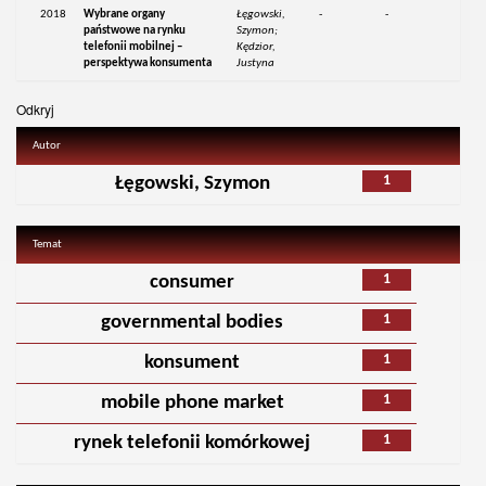
2018
Wybrane organy
Łęgowski,
-
-
państwowe na rynku
Szymon;
telefonii mobilnej –
Kędzior,
perspektywa konsumenta
Justyna
Odkryj
Autor
1
Łęgowski, Szymon
Temat
1
consumer
1
governmental bodies
1
konsument
1
mobile phone market
1
rynek telefonii komórkowej