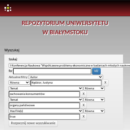
Skip
REPOZYTORIUM UNIWERSYTETU
navigation
W BIAŁYMSTOKU
Wyszukaj
Szukaj:
for
Aktualne filtry:
Rozpocznij nowe wyszukiwanie