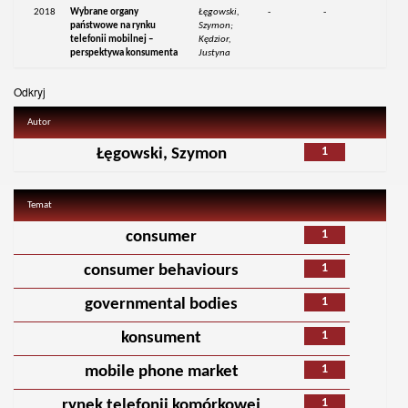
2018
Wybrane organy
Łęgowski,
-
-
państwowe na rynku
Szymon;
telefonii mobilnej –
Kędzior,
perspektywa konsumenta
Justyna
Odkryj
Autor
1
Łęgowski, Szymon
Temat
1
consumer
1
consumer behaviours
1
governmental bodies
1
konsument
1
mobile phone market
1
rynek telefonii komórkowej