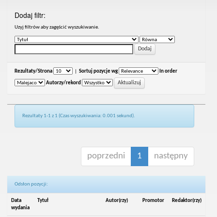
Dodaj filtr:
Uzyj filtrów aby zagęścić wyszukiwanie.
Rezultaty/Strona
|
Sortuj pozycje wg
In order
Autorzy/rekord
Rezultaty 1-1 z 1 (Czas wyszukiwania: 0.001 sekund).
poprzedni
1
następny
Odsłon pozycji:
Data
Tytuł
Autor(rzy)
Promotor
Redaktor(rzy)
wydania