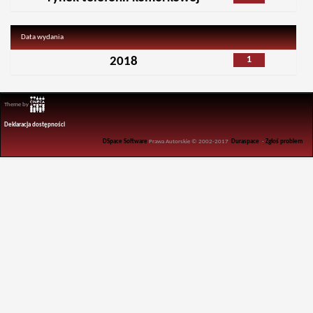
Data wydania
1
2018
Theme by
Deklaracja dostępności
DSpace Software
Prawa Autorskie © 2002-2017
Duraspace
-
Zgłoś problem