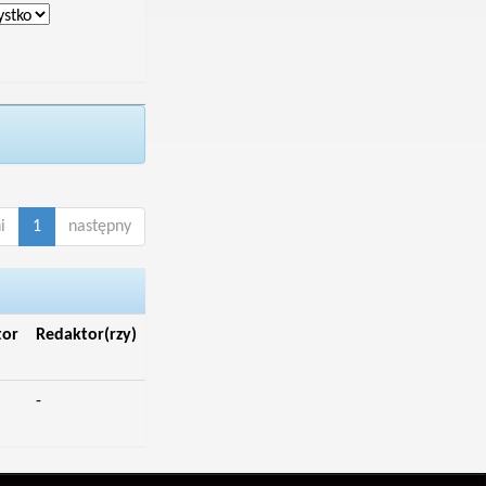
i
1
następny
tor
Redaktor(rzy)
-