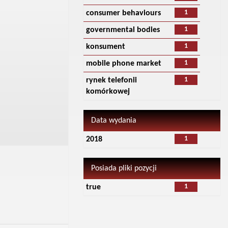
1
consumer behaviours
1
governmental bodies
1
konsument
1
mobile phone market
1
rynek telefonii
komórkowej
Data wydania
1
2018
Posiada pliki pozycji
1
true