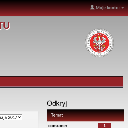
Moje konto:
TU
Odkryj
Temat
1
consumer