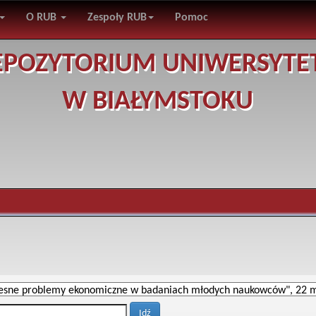
O RUB
Zespoły RUB
Pomoc
EPOZYTORIUM UNIWERSYTE
W BIAŁYMSTOKU