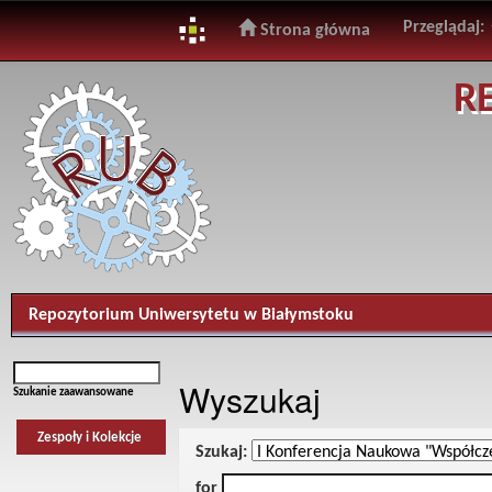
Przeglądaj:
Strona główna
Skip
R
navigation
Repozytorium Uniwersytetu w Białymstoku
Wyszukaj
Szukanie zaawansowane
Zespoły i Kolekcje
Szukaj:
for