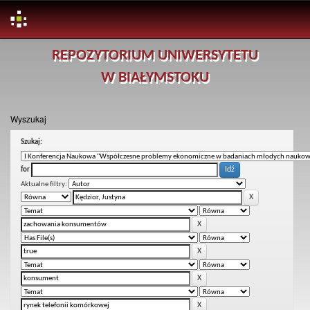
Skip
REPOZYTORIUM UNIWERSYTETU
navigation
W BIAŁYMSTOKU
Wyszukaj
Szukaj:
for
Aktualne filtry: