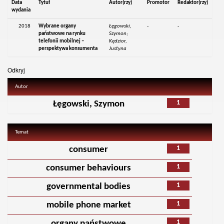
Data
Tytuł
Autor(rzy)
Promotor
Redaktor(rzy)
wydania
2018
Wybrane organy
Łęgowski,
-
-
państwowe na rynku
Szymon;
telefonii mobilnej –
Kędzior,
perspektywa konsumenta
Justyna
Odkryj
Autor
1
Łęgowski, Szymon
Temat
1
consumer
1
consumer behaviours
1
governmental bodies
1
mobile phone market
1
organy państwowe