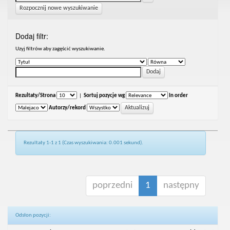
Rozpocznij nowe wyszukiwanie
Dodaj filtr:
Uzyj filtrów aby zagęścić wyszukiwanie.
Rezultaty/Strona
|
Sortuj pozycje wg
In order
Autorzy/rekord
Rezultaty 1-1 z 1 (Czas wyszukiwania: 0.001 sekund).
poprzedni
1
następny
Odsłon pozycji: