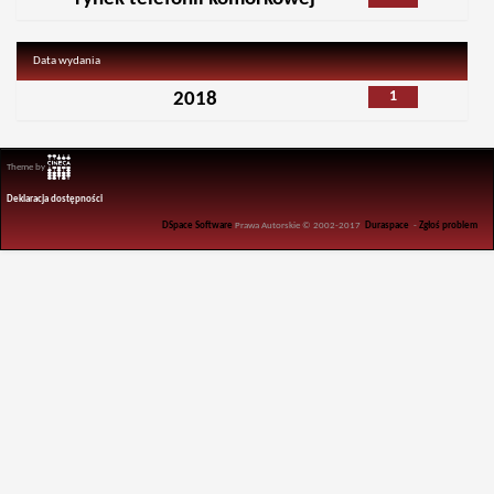
Data wydania
1
2018
Theme by
Deklaracja dostępności
DSpace Software
Prawa Autorskie © 2002-2017
Duraspace
-
Zgłoś problem