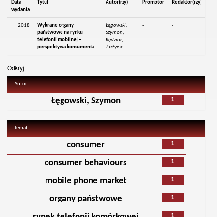
Data
Tytuł
Autor(rzy)
Promotor
Redaktor(rzy)
wydania
2018
Wybrane organy
Łęgowski,
-
-
państwowe na rynku
Szymon;
telefonii mobilnej –
Kędzior,
perspektywa konsumenta
Justyna
Odkryj
Autor
1
Łęgowski, Szymon
Temat
1
consumer
1
consumer behaviours
1
mobile phone market
1
organy państwowe
1
rynek telefonii komórkowej