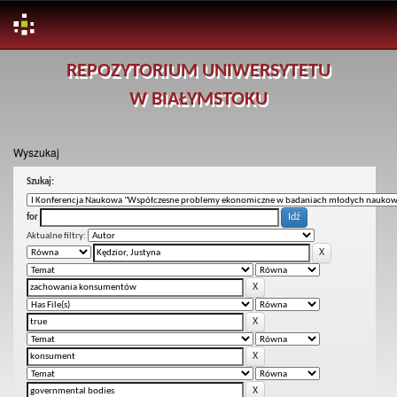
Skip
REPOZYTORIUM UNIWERSYTETU
navigation
W BIAŁYMSTOKU
Wyszukaj
Szukaj:
for
Aktualne filtry: