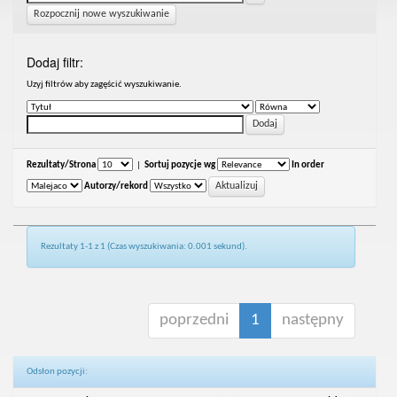
Rozpocznij nowe wyszukiwanie
Dodaj filtr:
Uzyj filtrów aby zagęścić wyszukiwanie.
Rezultaty/Strona
|
Sortuj pozycje wg
In order
Autorzy/rekord
Rezultaty 1-1 z 1 (Czas wyszukiwania: 0.001 sekund).
poprzedni
1
następny
Odsłon pozycji: