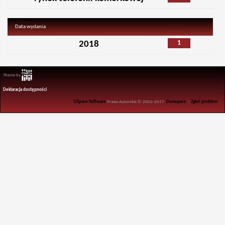
Data wydania
1
2018
Theme by
Deklaracja dostępności
DSpace Software
Prawa Autorskie © 2002-2017
Duraspace
-
Zgłoś problem