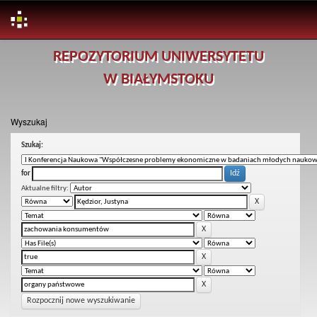
Skip
REPOZYTORIUM UNIWERSYTETU
navigation
W BIAŁYMSTOKU
Wyszukaj
Szukaj:
for
Aktualne filtry:
Rozpocznij nowe wyszukiwanie