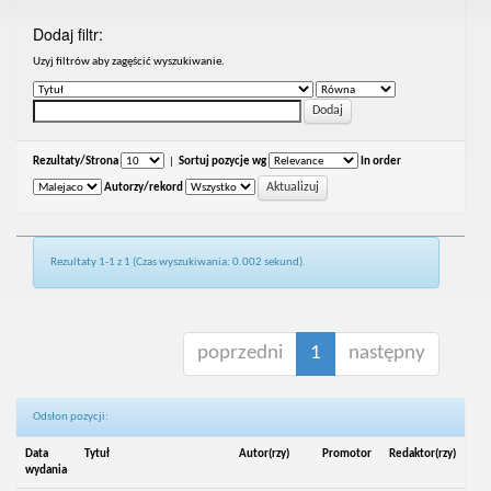
Dodaj filtr:
Uzyj filtrów aby zagęścić wyszukiwanie.
Rezultaty/Strona
|
Sortuj pozycje wg
In order
Autorzy/rekord
Rezultaty 1-1 z 1 (Czas wyszukiwania: 0.002 sekund).
poprzedni
1
następny
Odsłon pozycji:
Data
Tytuł
Autor(rzy)
Promotor
Redaktor(rzy)
wydania