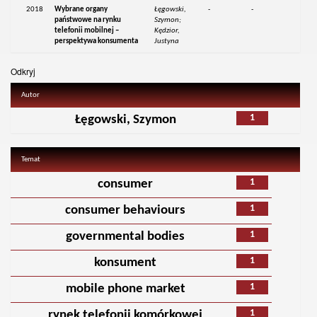
2018
Wybrane organy
Łęgowski,
-
-
państwowe na rynku
Szymon;
telefonii mobilnej –
Kędzior,
perspektywa konsumenta
Justyna
Odkryj
Autor
1
Łęgowski, Szymon
Temat
1
consumer
1
consumer behaviours
1
governmental bodies
1
konsument
1
mobile phone market
1
rynek telefonii komórkowej