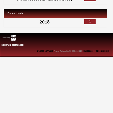
Data wydania
1
2018
Theme by
Deklaracja dostępności
DSpace Software
Prawa Autorskie © 2002-2017
Duraspace
-
Zgłoś problem