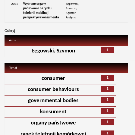
2018
Wybrane organy
Łęgowski,
-
-
państwowe na rynku
Szymon;
telefonii mobilnej –
Kędzior,
perspektywa konsumenta
Justyna
Odkryj
Autor
1
Łęgowski, Szymon
Temat
1
consumer
1
consumer behaviours
1
governmental bodies
1
konsument
1
organy państwowe
1
rynek telefonii komórkowej