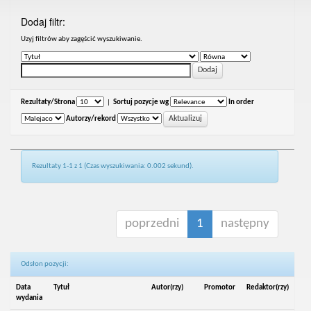
Dodaj filtr:
Uzyj filtrów aby zagęścić wyszukiwanie.
Rezultaty/Strona
|
Sortuj pozycje wg
In order
Autorzy/rekord
Rezultaty 1-1 z 1 (Czas wyszukiwania: 0.002 sekund).
poprzedni
1
następny
Odsłon pozycji:
Data
Tytuł
Autor(rzy)
Promotor
Redaktor(rzy)
wydania