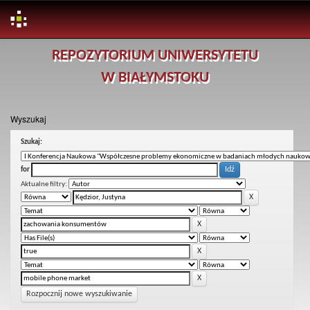
Skip
REPOZYTORIUM UNIWERSYTETU
navigation
W BIAŁYMSTOKU
Wyszukaj
Szukaj:
for
Aktualne filtry:
Rozpocznij nowe wyszukiwanie