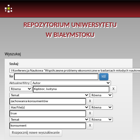
Skip
REPOZYTORIUM UNIWERSYTETU
navigation
W BIAŁYMSTOKU
Wyszukaj
Szukaj:
for
Aktualne filtry:
Rozpocznij nowe wyszukiwanie