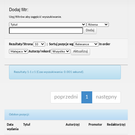
Dodaj filtr:
Uzyj filtrów aby zagęścić wyszukiwanie.
Rezultaty/Strona
|
Sortuj pozycje wg
In order
Autorzy/rekord
Rezultaty 1-1 z 1 (Czas wyszukiwania: 0.001 sekund).
poprzedni
1
następny
Odsłon pozycji:
Data
Tytuł
Autor(rzy)
Promotor
Redaktor(rzy)
wydania