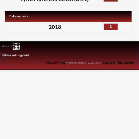
Data wydania
1
2018
Theme by
Deklaracja dostępności
DSpace Software
Prawa Autorskie © 2002-2017
Duraspace
-
Zgłoś problem