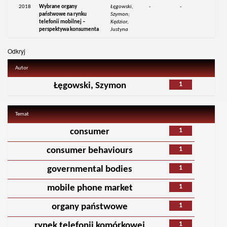
2018
Wybrane organy
Łęgowski,
-
-
państwowe na rynku
Szymon;
telefonii mobilnej –
Kędzior,
perspektywa konsumenta
Justyna
Odkryj
Autor
1
Łęgowski, Szymon
Temat
1
consumer
1
consumer behaviours
1
governmental bodies
1
mobile phone market
1
organy państwowe
1
rynek telefonii komórkowej