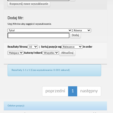
Rozpocznij nowe wyszukiwanie
Dodaj filtr:
Uzyj filtrów aby zagęścić wyszukiwanie.
Rezultaty/Strona
|
Sortuj pozycje wg
In order
Autorzy/rekord
Rezultaty 1-1 z 1 (Czas wyszukiwania: 0.001 sekund).
poprzedni
1
następny
Odsłon pozycji: