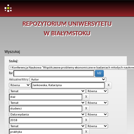
Skip
REPOZYTORIUM UNIWERSYTETU
navigation
W BIAŁYMSTOKU
Wyszukaj
Szukaj:
for
Aktualne filtry: