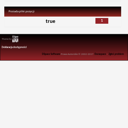
Posiada pliki pozycji
1
true
Theme by
Deklaracja dostępności
DSpace Software
Prawa Autorskie © 2002-2017
Duraspace
-
Zgłoś problem