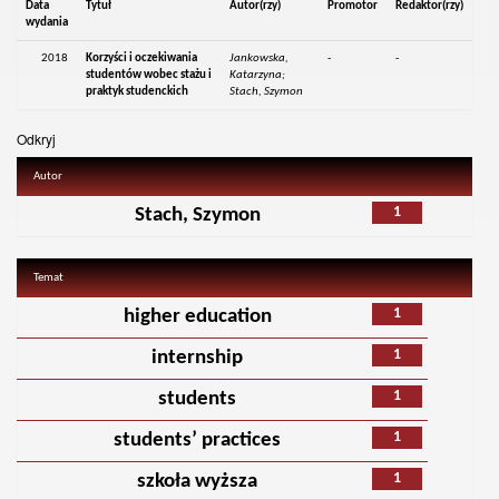
Data
Tytuł
Autor(rzy)
Promotor
Redaktor(rzy)
wydania
2018
Korzyści i oczekiwania
Jankowska,
-
-
studentów wobec stażu i
Katarzyna;
praktyk studenckich
Stach, Szymon
Odkryj
Autor
1
Stach, Szymon
Temat
1
higher education
1
internship
1
students
1
students’ practices
1
szkoła wyższa