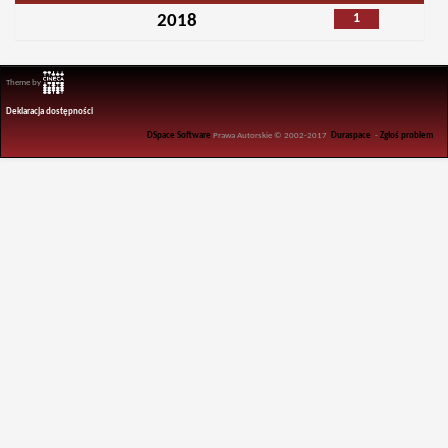
1
2018
Theme by
Deklaracja dostępności
DSpace Software
Prawa Autorskie © 2002-2017
Duraspace
-
Zgłoś problem