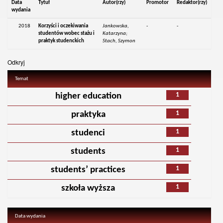
Data
Tytuł
Autor(rzy)
Promotor
Redaktor(rzy)
wydania
2018
Korzyści i oczekiwania
Jankowska,
-
-
studentów wobec stażu i
Katarzyna;
praktyk studenckich
Stach, Szymon
Odkryj
Temat
1
higher education
1
praktyka
1
studenci
1
students
1
students’ practices
1
szkoła wyższa
Data wydania