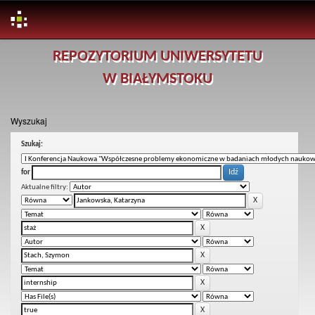
Skip
REPOZYTORIUM UNIWERSYTETU
navigation
W BIAŁYMSTOKU
Wyszukaj
Szukaj:
for
Aktualne filtry: