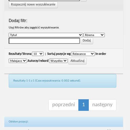
Rozpocznij nowe wyszukiwanie
Dodaj filtr:
Uzyj filtrów aby zagęścić wyszukiwanie.
Rezultaty/Strona
|
Sortuj pozycje wg
In order
Autorzy/rekord
Rezultaty 1-1 z 1 (Czas wyszukiwania: 0.002 sekund).
poprzedni
1
następny
Odsłon pozycji: