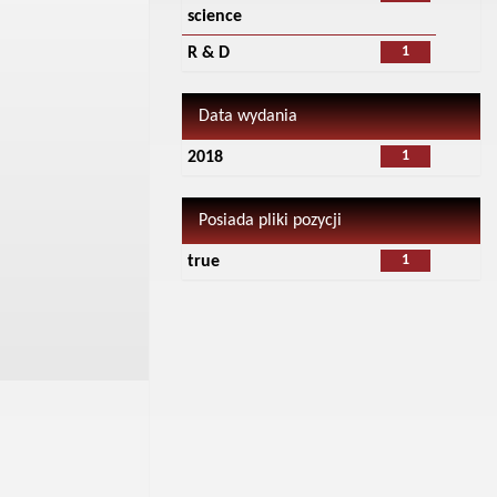
science
1
R & D
Data wydania
1
2018
Posiada pliki pozycji
1
true