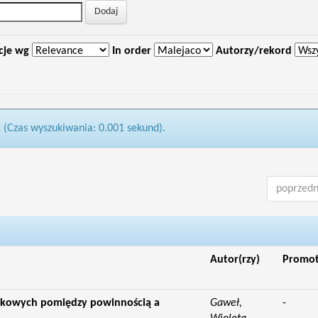
cje wg
In order
Autorzy/rekord
1 (Czas wyszukiwania: 0.001 sekund).
poprzedn
Autor(rzy)
Promo
ukowych pomiędzy powinnością a
Gaweł,
-