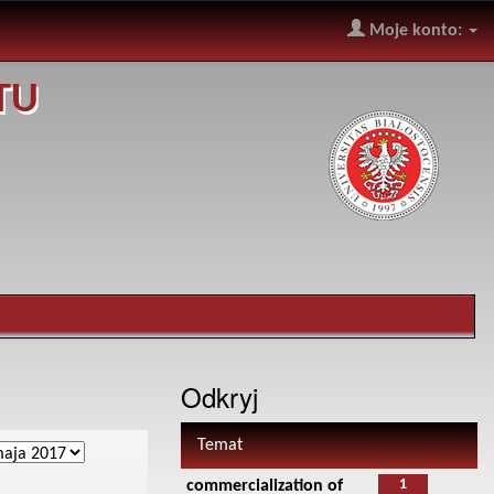
Moje konto:
TU
Odkryj
Temat
1
commercialization of