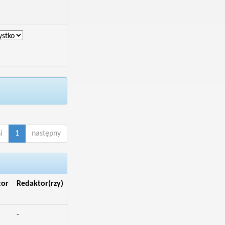
i
1
następny
tor
Redaktor(rzy)
-