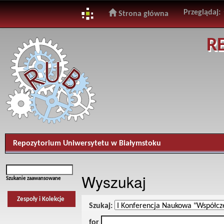
Przeglądaj:
Strona główna
Skip
R
navigation
Repozytorium Uniwersytetu w Białymstoku
Wyszukaj
Szukanie zaawansowane
Zespoły i Kolekcje
Szukaj:
for