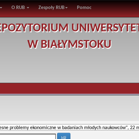
O RUB
Zespoły RUB
Pomoc
EPOZYTORIUM UNIWERSYTE
W BIAŁYMSTOKU