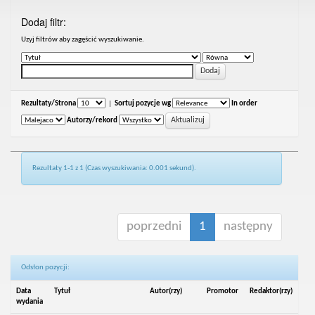
Dodaj filtr:
Uzyj filtrów aby zagęścić wyszukiwanie.
Rezultaty/Strona
|
Sortuj pozycje wg
In order
Autorzy/rekord
Rezultaty 1-1 z 1 (Czas wyszukiwania: 0.001 sekund).
poprzedni
1
następny
Odsłon pozycji:
Data
Tytuł
Autor(rzy)
Promotor
Redaktor(rzy)
wydania