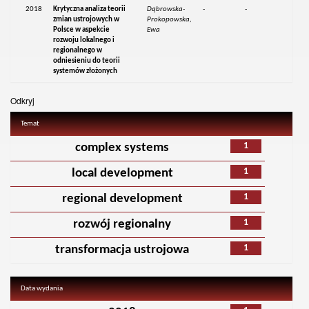
2018
Krytyczna analiza teorii
Dąbrowska-
-
-
zmian ustrojowych w
Prokopowska,
Polsce w aspekcie
Ewa
rozwoju lokalnego i
regionalnego w
odniesieniu do teorii
systemów złożonych
Odkryj
Temat
1
complex systems
1
local development
1
regional development
1
rozwój regionalny
1
transformacja ustrojowa
Data wydania