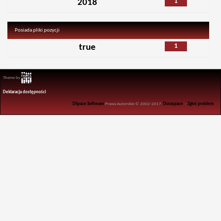
1
2018
Posiada pliki pozycji
1
true
Theme by
Deklaracja dostępności
DSpace Software
Prawa Autorskie © 2002-2017
Duraspace
-
Zgłoś problem