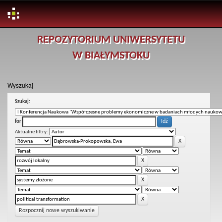
Skip
REPOZYTORIUM UNIWERSYTETU
navigation
W BIAŁYMSTOKU
Wyszukaj
Szukaj:
for
Aktualne filtry:
Rozpocznij nowe wyszukiwanie