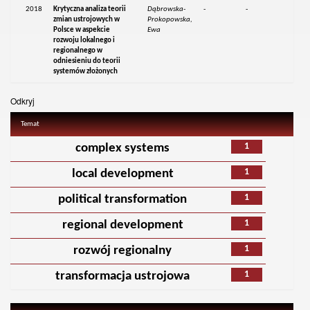
2018
Krytyczna analiza teorii
Dąbrowska-
-
-
zmian ustrojowych w
Prokopowska,
Polsce w aspekcie
Ewa
rozwoju lokalnego i
regionalnego w
odniesieniu do teorii
systemów złożonych
Odkryj
Temat
1
complex systems
1
local development
1
political transformation
1
regional development
1
rozwój regionalny
1
transformacja ustrojowa