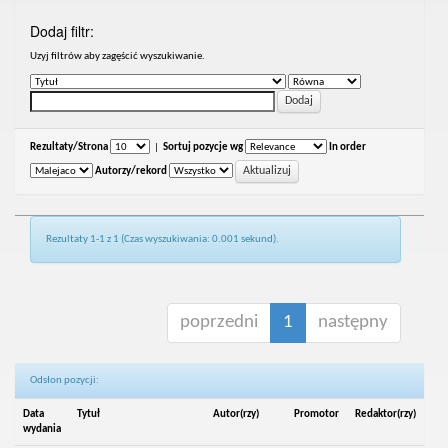
Dodaj filtr:
Uzyj filtrów aby zagęścić wyszukiwanie.
Rezultaty/Strona
|
Sortuj pozycje wg
In order
Autorzy/rekord
Rezultaty 1-1 z 1 (Czas wyszukiwania: 0.001 sekund).
poprzedni
1
następny
Odsłon pozycji:
Data
Tytuł
Autor(rzy)
Promotor
Redaktor(rzy)
wydania