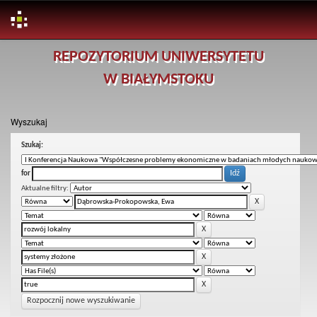
Skip
REPOZYTORIUM UNIWERSYTETU
navigation
W BIAŁYMSTOKU
Wyszukaj
Szukaj:
for
Aktualne filtry:
Rozpocznij nowe wyszukiwanie