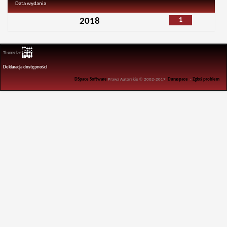
Data wydania
1
2018
Theme by
Deklaracja dostępności
DSpace Software
Prawa Autorskie © 2002-2017
Duraspace
-
Zgłoś problem