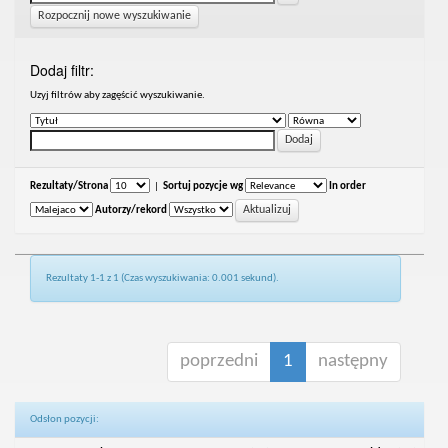
Rozpocznij nowe wyszukiwanie
Dodaj filtr:
Uzyj filtrów aby zagęścić wyszukiwanie.
Rezultaty/Strona
|
Sortuj pozycje wg
In order
Autorzy/rekord
Rezultaty 1-1 z 1 (Czas wyszukiwania: 0.001 sekund).
poprzedni
1
następny
Odsłon pozycji: