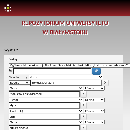
Skip
REPOZYTORIUM UNIWERSYTETU
navigation
W BIAŁYMSTOKU
Wyszukaj
Szukaj:
for
Aktualne filtry: