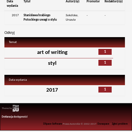
Data
Tytuł
Autor(rzy)
Promotor
Redaktor(rzy)
wydania
2017
Stanisława hrabiego
Sokólska,
-
-
Potockiego uwagi o stylu
Urszula
Odkryj
Temat
1
art of writing
1
styl
Data wydania
1
2017
Theme by
Deklaracja dostępności
DSpace Software
Prawa Autorskie © 2002-2017
Duraspace
-
Zgłoś problem