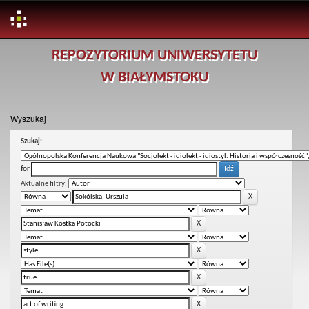
Skip
REPOZYTORIUM UNIWERSYTETU
navigation
W BIAŁYMSTOKU
Wyszukaj
Szukaj:
for
Aktualne filtry: