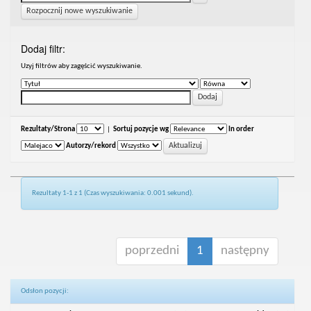
Rozpocznij nowe wyszukiwanie
Dodaj filtr:
Uzyj filtrów aby zagęścić wyszukiwanie.
Rezultaty/Strona
|
Sortuj pozycje wg
In order
Autorzy/rekord
Rezultaty 1-1 z 1 (Czas wyszukiwania: 0.001 sekund).
poprzedni
1
następny
Odsłon pozycji: