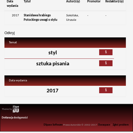
Data
Tytuł
Autor(rzy)
Promotor
Redaktor(rzy)
wydania
2017
Stanisława hrabiego
Sokólska,
-
-
Potockiego uwagi o stylu
Urszula
Odkryj
Temat
1
styl
1
sztuka pisania
Data wydania
1
2017
Theme by
Deklaracja dostępności
DSpace Software
Prawa Autorskie © 2002-2017
Duraspace
-
Zgłoś problem