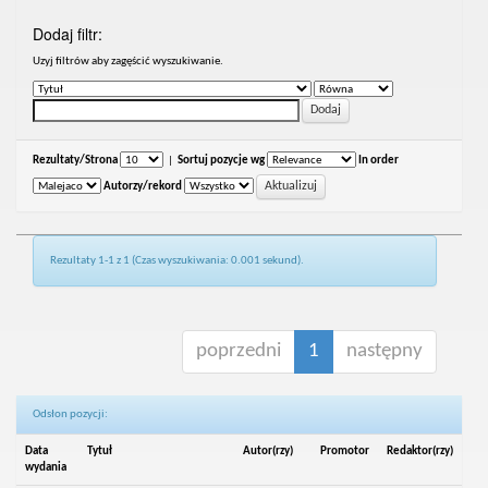
Dodaj filtr:
Uzyj filtrów aby zagęścić wyszukiwanie.
Rezultaty/Strona
|
Sortuj pozycje wg
In order
Autorzy/rekord
Rezultaty 1-1 z 1 (Czas wyszukiwania: 0.001 sekund).
poprzedni
1
następny
Odsłon pozycji:
Data
Tytuł
Autor(rzy)
Promotor
Redaktor(rzy)
wydania