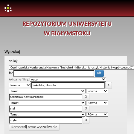
Skip
REPOZYTORIUM UNIWERSYTETU
navigation
W BIAŁYMSTOKU
Wyszukaj
Szukaj:
for
Aktualne filtry:
Rozpocznij nowe wyszukiwanie