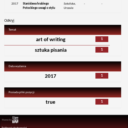
2017
Stanisława hrabiego
Sokólska,
-
-
Potockiego uwagi o stylu
Urszula
Odkryj
Temat
1
art of writing
1
sztuka pisania
Data wydania
1
2017
Posiada pliki pozycji
1
true
Theme by