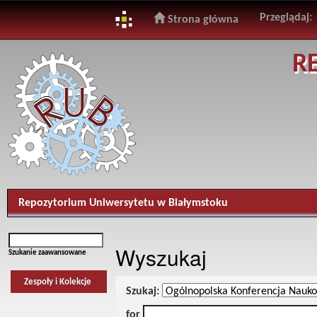
Przeglądaj:
Strona główna
Skip
R
navigation
Repozytorium Uniwersytetu w Białymstoku
Wyszukaj
Szukanie zaawansowane
Zespoły i Kolekcje
Szukaj:
for