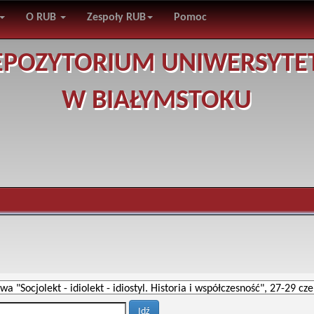
O RUB
Zespoły RUB
Pomoc
EPOZYTORIUM UNIWERSYTE
W BIAŁYMSTOKU