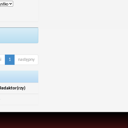
i
1
następny
Redaktor(rzy)
-