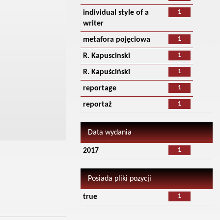
1
individual style of a
writer
1
metafora pojęciowa
1
R. Kapuscinski
1
R. Kapuściński
1
reportage
1
reportaż
Data wydania
1
2017
Posiada pliki pozycji
1
true