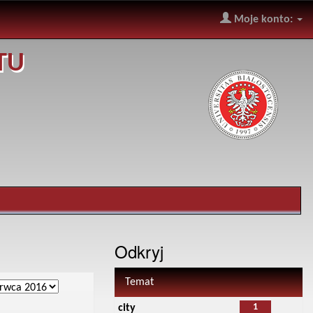
Moje konto:
TU
Odkryj
Temat
1
city