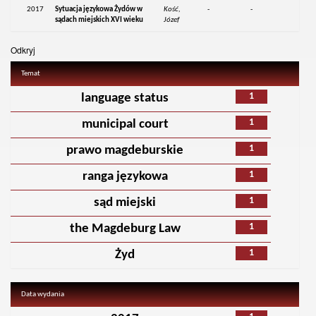
2017
Sytuacja językowa Żydów w
Kość,
-
-
sądach miejskich XVI wieku
Józef
Odkryj
Temat
1
language status
1
municipal court
1
prawo magdeburskie
1
ranga językowa
1
sąd miejski
1
the Magdeburg Law
1
Żyd
Data wydania