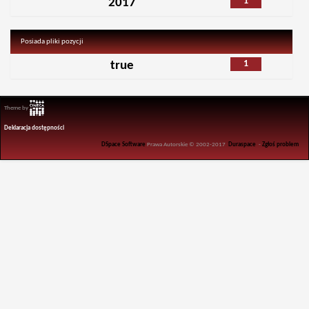
1
2017
Posiada pliki pozycji
1
true
Theme by
Deklaracja dostępności
DSpace Software
Prawa Autorskie © 2002-2017
Duraspace
-
Zgłoś problem