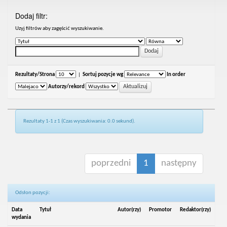
Dodaj filtr:
Uzyj filtrów aby zagęścić wyszukiwanie.
Rezultaty/Strona
|
Sortuj pozycje wg
In order
Autorzy/rekord
Rezultaty 1-1 z 1 (Czas wyszukiwania: 0.0 sekund).
poprzedni
1
następny
Odsłon pozycji:
Data
Tytuł
Autor(rzy)
Promotor
Redaktor(rzy)
wydania