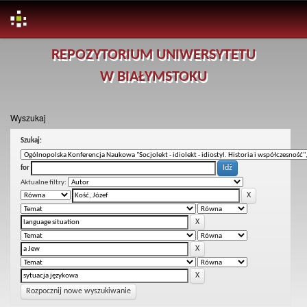
Skip
REPOZYTORIUM UNIWERSYTETU
navigation
W BIAŁYMSTOKU
Wyszukaj
Szukaj:
for
Aktualne filtry:
Rozpocznij nowe wyszukiwanie