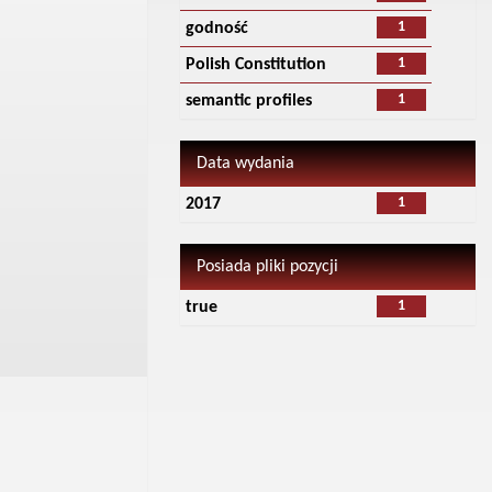
1
godność
1
Polish Constitution
1
semantic profiles
Data wydania
1
2017
Posiada pliki pozycji
1
true