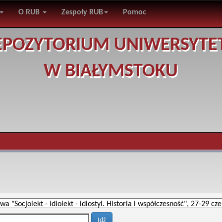
O RUB
Zespoły RUB
Pomoc
EPOZYTORIUM UNIWERSYTE
W BIAŁYMSTOKU