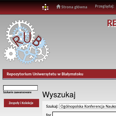
Przeglądaj:
Strona główna
Skip
R
navigation
Repozytorium Uniwersytetu w Białymstoku
Wyszukaj
Szukanie zaawansowane
Zespoły i Kolekcje
Szukaj:
for