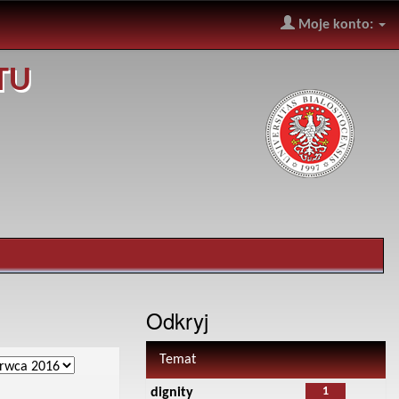
Moje konto:
TU
Odkryj
Temat
1
dignity