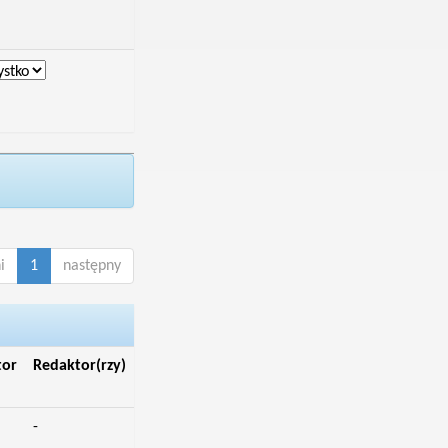
i
1
następny
tor
Redaktor(rzy)
-