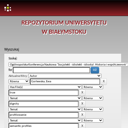
Skip
REPOZYTORIUM UNIWERSYTETU
navigation
W BIAŁYMSTOKU
Wyszukaj
Szukaj:
for
Aktualne filtry: