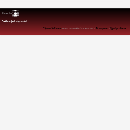
Theme by
Deklaracja dostępności
DSpace Software
Prawa Autorskie © 2002-2017
Duraspace
-
Zgłoś problem