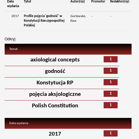
Data
Tytuł
Autor(rzy)
Promotor
Redaktor(rzy)
wydania
2017
Profile pojęcia 'godność' w
Gorlewska,
-
-
Konstytucji Rzeczypospolitej
Ewa
Polskiej
Odkryj
Temat
1
axiological concepts
1
godność
1
Konstytucja RP
1
pojęcia aksjologiczne
1
Polish Constitution
Data wydania
1
2017