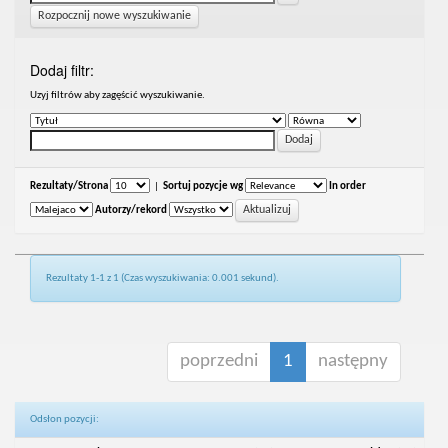
Rozpocznij nowe wyszukiwanie
Dodaj filtr:
Uzyj filtrów aby zagęścić wyszukiwanie.
Rezultaty/Strona
|
Sortuj pozycje wg
In order
Autorzy/rekord
Rezultaty 1-1 z 1 (Czas wyszukiwania: 0.001 sekund).
poprzedni
1
następny
Odsłon pozycji: