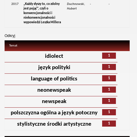
2017
„Każdy słyszy to, co zdolny
Duchnowski,
-
-
jest pojąć”, czyli o
Hubert
konwencjonalności i
niekonwencjonalności
wypowiedzi Leszka Millera
Odkryj
Temat
1
idiolect
1
język polityki
1
language of politics
1
neonewspeak
1
newspeak
1
polszczyzna ogólna a język potoczny
1
stylistyczne środki artystyczne