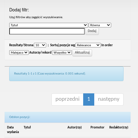
Dodaj filtr:
Uzyj filtrów aby zagęścić wyszukiwanie.
Rezultaty/Strona
|
Sortuj pozycje wg
In order
Autorzy/rekord
Rezultaty 1-1 z 1 (Czas wyszukiwania: 0.001 sekund).
poprzedni
1
następny
Odsłon pozycji:
Data
Tytuł
Autor(rzy)
Promotor
Redaktor(rzy)
wydania