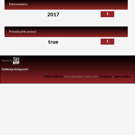
Data wydania
1
2017
Posiada pliki pozycji
1
true
Theme by
Deklaracja dostępności
DSpace Software
Prawa Autorskie © 2002-2017
Duraspace
-
Zgłoś problem