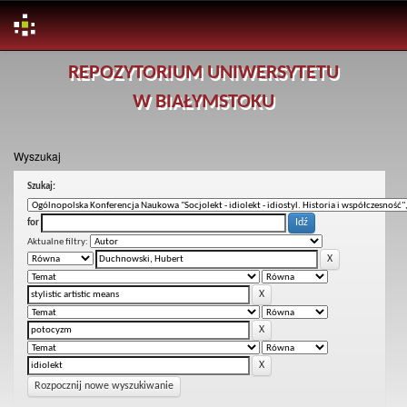
Skip
REPOZYTORIUM UNIWERSYTETU
navigation
W BIAŁYMSTOKU
Wyszukaj
Szukaj:
for
Aktualne filtry:
Rozpocznij nowe wyszukiwanie