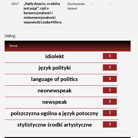
2017
„Każdy słyszy to, co zdolny
Duchnowski,
-
-
jest pojąć”, czyli o
Hubert
konwencjonalności i
niekonwencjonalności
wypowiedzi Leszka Millera
Odkryj
Temat
1
idiolekt
1
język polityki
1
language of politics
1
neonewspeak
1
newspeak
1
polszczyzna ogólna a język potoczny
1
stylistyczne środki artystyczne