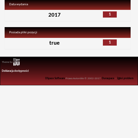
Data wydania
1
2017
Posiada pliki pozycji
1
true
Theme by
Deklaracja dostępności
DSpace Software
Prawa Autorskie © 2002-2017
Duraspace
-
Zgłoś problem