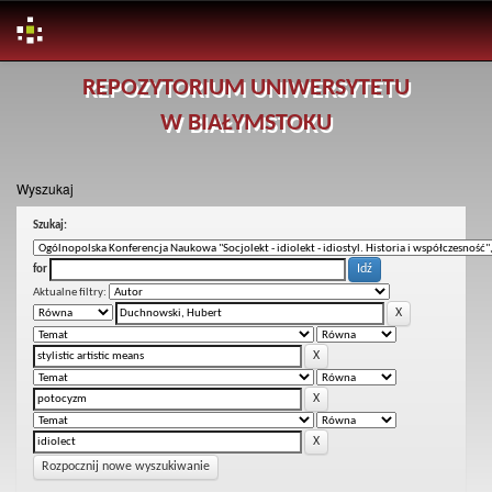
Skip
REPOZYTORIUM UNIWERSYTETU
navigation
W BIAŁYMSTOKU
Wyszukaj
Szukaj:
for
Aktualne filtry:
Rozpocznij nowe wyszukiwanie