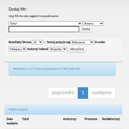
Dodaj filtr:
Uzyj filtrów aby zagęścić wyszukiwanie.
Rezultaty/Strona
|
Sortuj pozycje wg
In order
Autorzy/rekord
Rezultaty 1-1 z 1 (Czas wyszukiwania: 0.001 sekund).
poprzedni
1
następny
Odsłon pozycji:
Data
Tytuł
Autor(rzy)
Promotor
Redaktor(rzy)
wydania