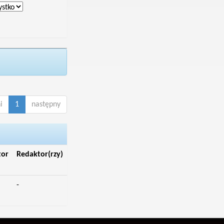
i
1
następny
tor
Redaktor(rzy)
-