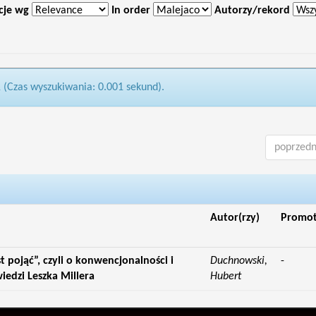
cje wg
In order
Autorzy/rekord
1 (Czas wyszukiwania: 0.001 sekund).
poprzedn
Autor(rzy)
Promo
st pojąć”, czyli o konwencjonalności i
Duchnowski,
-
edzi Leszka Millera
Hubert