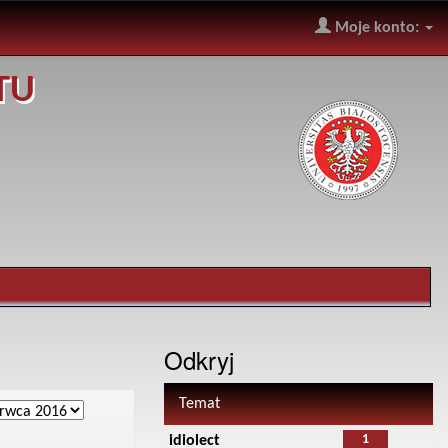
Moje konto:
TU
Odkryj
Temat
1
idiolect