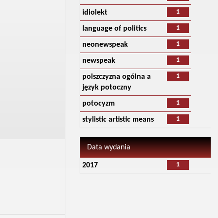
1
idiolekt
1
language of politics
1
neonewspeak
1
newspeak
1
polszczyzna ogólna a
język potoczny
1
potocyzm
1
stylistic artistic means
Data wydania
1
2017