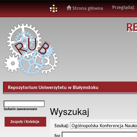
Przeglądaj:
Strona główna
Skip
R
navigation
Repozytorium Uniwersytetu w Białymstoku
Wyszukaj
Szukanie zaawansowane
Zespoły i Kolekcje
Szukaj:
for