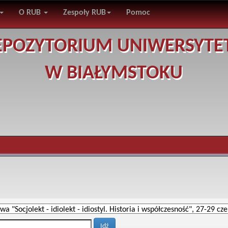
O RUB
Zespoły RUB
Pomoc
EPOZYTORIUM UNIWERSYTE
W BIAŁYMSTOKU