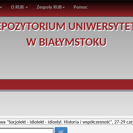
O RUB
Zespoły RUB
Pomoc
EPOZYTORIUM UNIWERSYTE
W BIAŁYMSTOKU