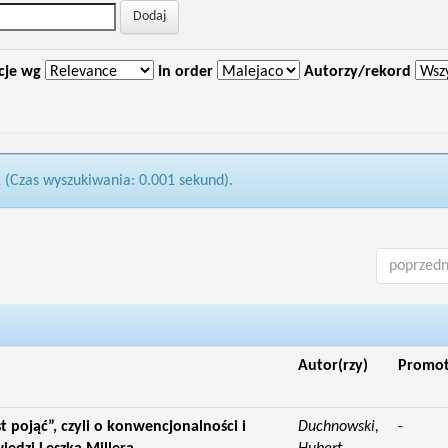
cje wg
In order
Autorzy/rekord
1 (Czas wyszukiwania: 0.001 sekund).
poprzedn
Autor(rzy)
Promo
st pojąć”, czyli o konwencjonalności i
Duchnowski,
-