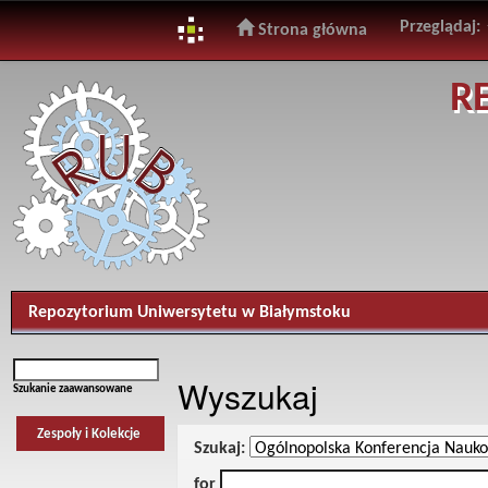
Przeglądaj:
Strona główna
Skip
R
navigation
Repozytorium Uniwersytetu w Białymstoku
Wyszukaj
Szukanie zaawansowane
Zespoły i Kolekcje
Szukaj:
for