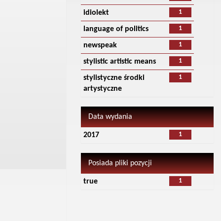
1
idiolekt
1
language of politics
1
newspeak
1
stylistic artistic means
1
stylistyczne środki
artystyczne
Data wydania
1
2017
Posiada pliki pozycji
1
true