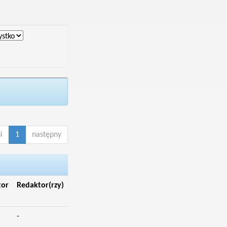
i
1
następny
tor
Redaktor(rzy)
-