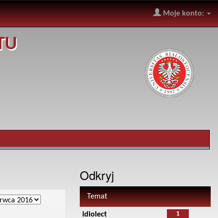
Moje konto:
TU
Odkryj
Temat
1
idiolect