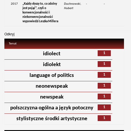
2017
„Każdy słyszy to, co zdolny
Duchnowski,
-
-
jest pojąć”, czyli o
Hubert
konwencjonalności i
niekonwencjonalności
wypowiedzi Leszka Millera
Odkryj
Temat
1
idiolect
1
idiolekt
1
language of politics
1
neonewspeak
1
newspeak
1
polszczyzna ogólna a język potoczny
1
stylistyczne środki artystyczne