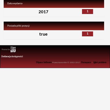
Data wydania
1
2017
Posiada pliki pozycji
1
true
Theme by
Deklaracja dostępności
DSpace Software
Prawa Autorskie © 2002-2017
Duraspace
-
Zgłoś problem