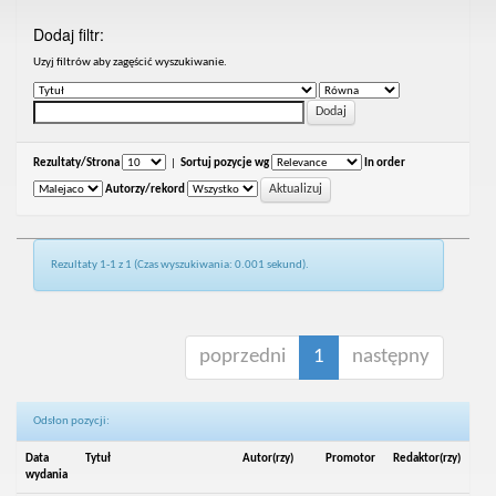
Dodaj filtr:
Uzyj filtrów aby zagęścić wyszukiwanie.
Rezultaty/Strona
|
Sortuj pozycje wg
In order
Autorzy/rekord
Rezultaty 1-1 z 1 (Czas wyszukiwania: 0.001 sekund).
poprzedni
1
następny
Odsłon pozycji:
Data
Tytuł
Autor(rzy)
Promotor
Redaktor(rzy)
wydania