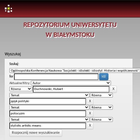
Skip
REPOZYTORIUM UNIWERSYTETU
navigation
W BIAŁYMSTOKU
Wyszukaj
Szukaj:
for
Aktualne filtry:
Rozpocznij nowe wyszukiwanie