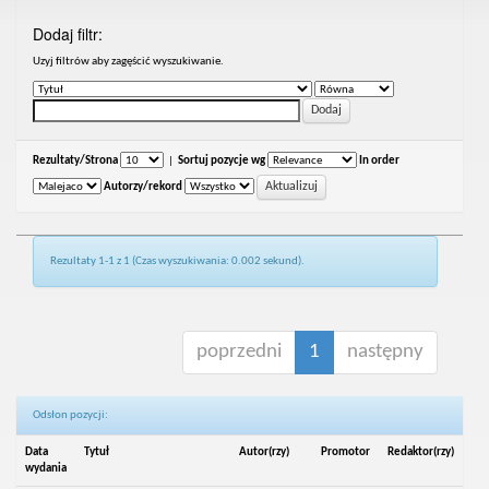
Dodaj filtr:
Uzyj filtrów aby zagęścić wyszukiwanie.
Rezultaty/Strona
|
Sortuj pozycje wg
In order
Autorzy/rekord
Rezultaty 1-1 z 1 (Czas wyszukiwania: 0.002 sekund).
poprzedni
1
następny
Odsłon pozycji:
Data
Tytuł
Autor(rzy)
Promotor
Redaktor(rzy)
wydania