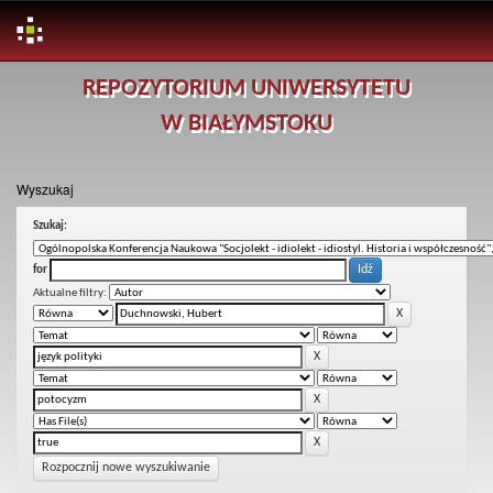
Skip
REPOZYTORIUM UNIWERSYTETU
navigation
W BIAŁYMSTOKU
Wyszukaj
Szukaj:
for
Aktualne filtry:
Rozpocznij nowe wyszukiwanie