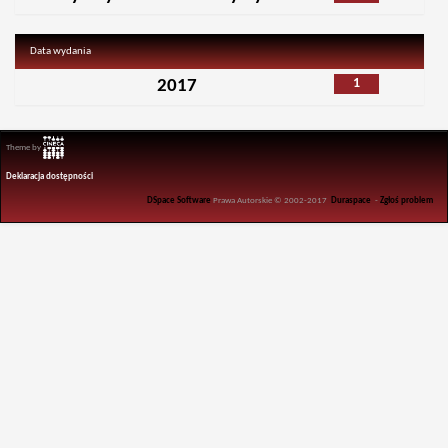
Data wydania
1
2017
Theme by
Deklaracja dostępności
DSpace Software
Prawa Autorskie © 2002-2017
Duraspace
-
Zgłoś problem