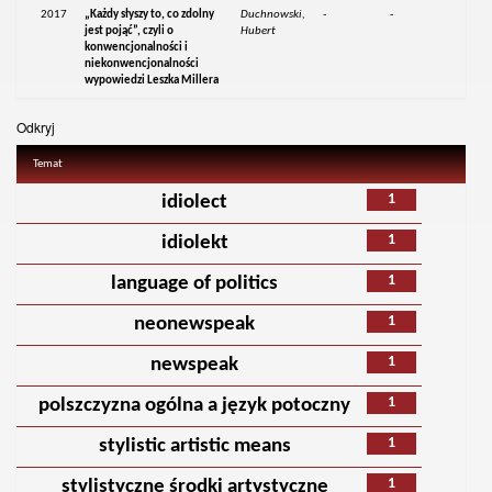
2017
„Każdy słyszy to, co zdolny
Duchnowski,
-
-
jest pojąć”, czyli o
Hubert
konwencjonalności i
niekonwencjonalności
wypowiedzi Leszka Millera
Odkryj
Temat
1
idiolect
1
idiolekt
1
language of politics
1
neonewspeak
1
newspeak
1
polszczyzna ogólna a język potoczny
1
stylistic artistic means
1
stylistyczne środki artystyczne