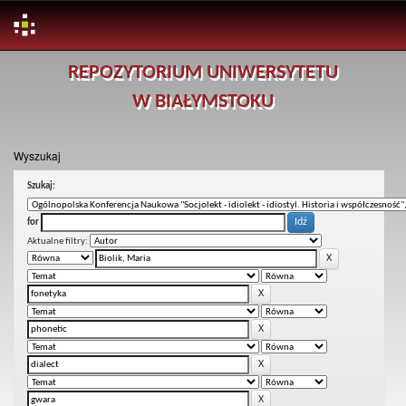
Skip
REPOZYTORIUM UNIWERSYTETU
navigation
W BIAŁYMSTOKU
Wyszukaj
Szukaj:
for
Aktualne filtry: