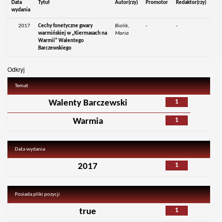
Data
Tytuł
Autor(rzy)
Promotor
Redaktor(rzy)
wydania
2017
Cechy fonetyczne gwary
Biolik,
-
-
warmińskiej w „Kiermasach na
Maria
Warmii” Walentego
Barczewskiego
Odkryj
Temat
1
Walenty Barczewski
1
Warmia
Data wydania
1
2017
Posiada pliki pozycji
1
true