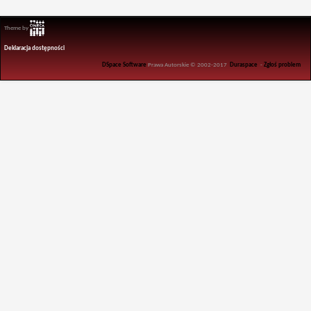
Theme by
Deklaracja dostępności
DSpace Software
Prawa Autorskie © 2002-2017
Duraspace
-
Zgłoś problem