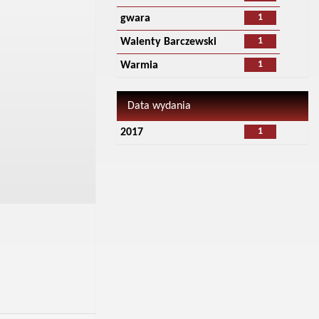
1
gwara
1
Walenty Barczewski
1
Warmia
Data wydania
1
2017