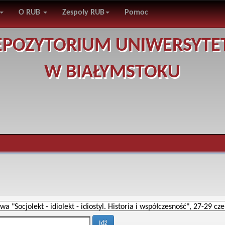
O RUB
Zespoły RUB
Pomoc
EPOZYTORIUM UNIWERSYTE
W BIAŁYMSTOKU