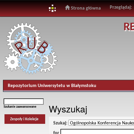
Przeglądaj:
Strona główna
Skip
R
navigation
Repozytorium Uniwersytetu w Białymstoku
Wyszukaj
Szukanie zaawansowane
Zespoły i Kolekcje
Szukaj:
for