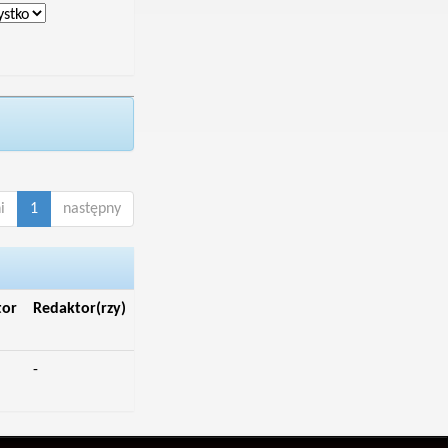
i
1
następny
tor
Redaktor(rzy)
-