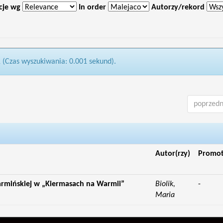
cje wg
In order
Autorzy/rekord
1 (Czas wyszukiwania: 0.001 sekund).
poprzedn
Autor(rzy)
Promo
rmińskiej w „Kiermasach na Warmii”
Biolik,
-
Maria