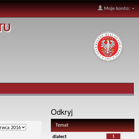
Moje konto:
TU
Odkryj
Temat
1
dialect