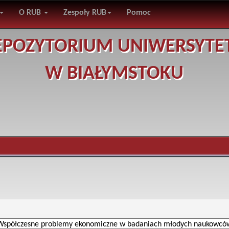
O RUB
Zespoły RUB
Pomoc
EPOZYTORIUM UNIWERSYTE
W BIAŁYMSTOKU