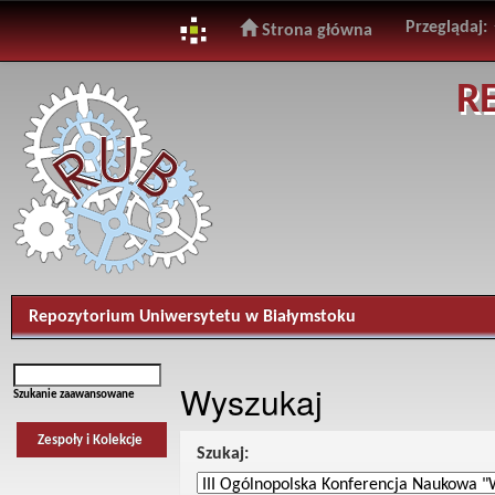
Przeglądaj:
Strona główna
Skip
R
navigation
Repozytorium Uniwersytetu w Białymstoku
Wyszukaj
Szukanie zaawansowane
Zespoły i Kolekcje
Szukaj: