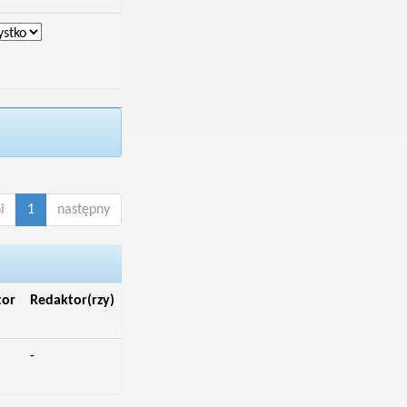
i
1
następny
tor
Redaktor(rzy)
-