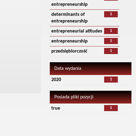
entrepreneurship
1
determinants of
entrepreneurship
1
entrepreneurial atitudes
1
entrepreneurship
1
przedsiębiorczość
Data wydania
1
2020
Posiada pliki pozycji
1
true