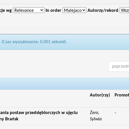
cje wg
In order
Autorzy/rekord
1 (Czas wyszukiwania: 0.001 sekund).
poprzedn
Autor(rzy)
Promo
ia postaw przedsiębiorczych w ujęciu
Żero,
-
ny Brańsk
Sylwia