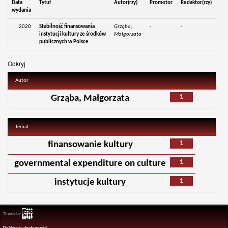
Data
Tytuł
Autor(rzy)
Promotor
Redaktor(rzy)
wydania
2020
Stabilność finansowania
Grząba,
-
-
instytucji kultury ze środków
Małgorzata
publicznych w Polsce
Odkryj
Autor
1
Grząba, Małgorzata
Temat
1
finansowanie kultury
1
governmental expenditure on culture
1
instytucje kultury
Theme by