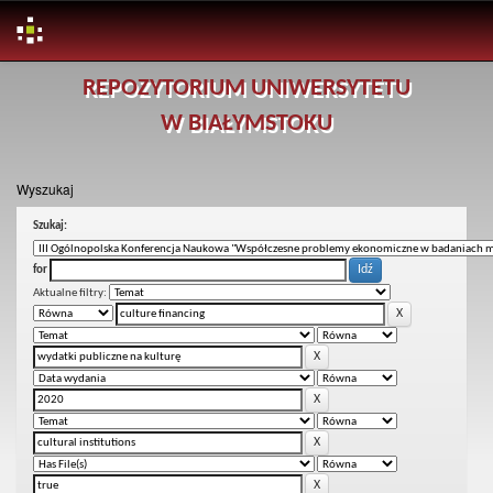
Skip
REPOZYTORIUM UNIWERSYTETU
navigation
W BIAŁYMSTOKU
Wyszukaj
Szukaj:
for
Aktualne filtry: