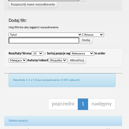
Rozpocznij nowe wyszukiwanie
Dodaj filtr:
Uzyj filtrów aby zagęścić wyszukiwanie.
Rezultaty/Strona
|
Sortuj pozycje wg
In order
Autorzy/rekord
Rezultaty 1-1 z 1 (Czas wyszukiwania: 0.001 sekund).
poprzedni
1
następny
Odsłon pozycji: