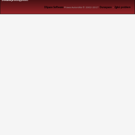
Deklaracja dostępności
DSpace Software
Prawa Autorskie © 2002-2017
Duraspace
-
Zgłoś problem