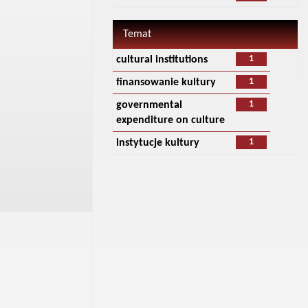
Temat
1
cultural institutions
1
finansowanie kultury
1
governmental
expenditure on culture
1
instytucje kultury