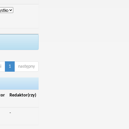
i
1
następny
tor
Redaktor(rzy)
-