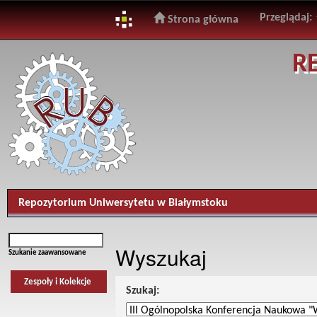
Przeglądaj:
Strona główna
Skip
R
navigation
Repozytorium Uniwersytetu w Białymstoku
Wyszukaj
Szukanie zaawansowane
Zespoły i Kolekcje
Szukaj: