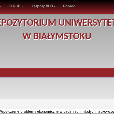
O RUB
Zespoły RUB
Pomoc
EPOZYTORIUM UNIWERSYTE
W BIAŁYMSTOKU