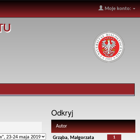
Moje konto:
TU
Odkryj
Autor
1
Grząba, Małgorzata