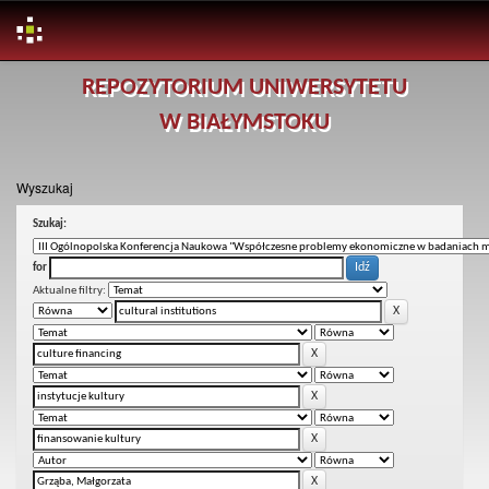
Skip
REPOZYTORIUM UNIWERSYTETU
navigation
W BIAŁYMSTOKU
Wyszukaj
Szukaj:
for
Aktualne filtry: