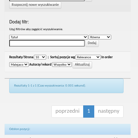
Rozpocznij nowe wyszukiwanie
Dodaj filtr:
Uzyj filtrów aby zagęścić wyszukiwanie.
Rezultaty/Strona
|
Sortuj pozycje wg
In order
Autorzy/rekord
Rezultaty 1-1 z 1 (Czas wyszukiwania: 0.001 sekund).
poprzedni
1
następny
Odsłon pozycji: