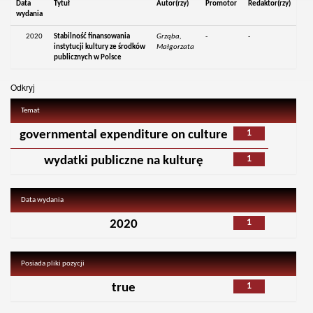
Data
Tytuł
Autor(rzy)
Promotor
Redaktor(rzy)
wydania
2020
Stabilność finansowania
Grząba,
-
-
instytucji kultury ze środków
Małgorzata
publicznych w Polsce
Odkryj
Temat
1
governmental expenditure on culture
1
wydatki publiczne na kulturę
Data wydania
1
2020
Posiada pliki pozycji
1
true