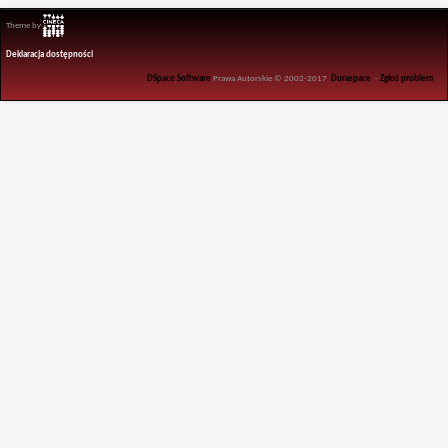
Theme by
Deklaracja dostępności
DSpace Software
Prawa Autorskie © 2002-2017
Duraspace
-
Zgłoś problem