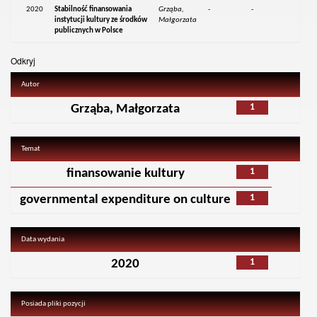
2020
Stabilność finansowania
Grząba,
-
-
instytucji kultury ze środków
Małgorzata
publicznych w Polsce
Odkryj
Autor
1
Grząba, Małgorzata
Temat
1
finansowanie kultury
1
governmental expenditure on culture
Data wydania
1
2020
Posiada pliki pozycji