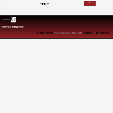
1
true
Theme by
Deklaracja dostępności
DSpace Software
Prawa Autorskie © 2002-2017
Duraspace
-
Zgłoś problem