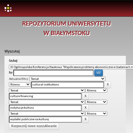
Skip
REPOZYTORIUM UNIWERSYTETU
navigation
W BIAŁYMSTOKU
Wyszukaj
Szukaj:
for
Aktualne filtry:
Rozpocznij nowe wyszukiwanie