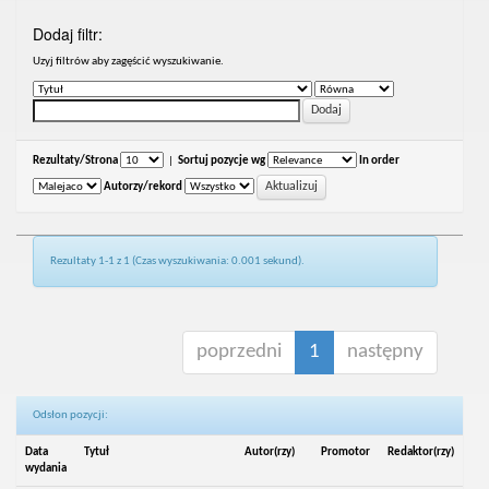
Dodaj filtr:
Uzyj filtrów aby zagęścić wyszukiwanie.
Rezultaty/Strona
|
Sortuj pozycje wg
In order
Autorzy/rekord
Rezultaty 1-1 z 1 (Czas wyszukiwania: 0.001 sekund).
poprzedni
1
następny
Odsłon pozycji:
Data
Tytuł
Autor(rzy)
Promotor
Redaktor(rzy)
wydania