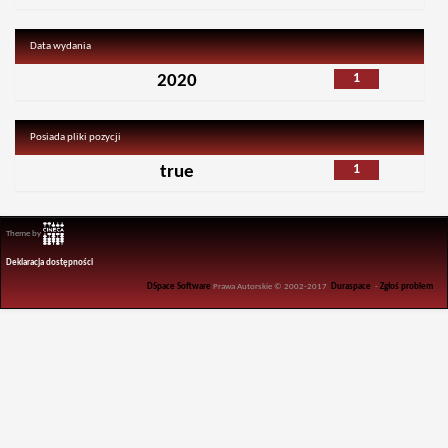
Data wydania
1
2020
Posiada pliki pozycji
1
true
Theme by
Deklaracja dostępności
DSpace Software
Prawa Autorskie © 2002-2017
Duraspace
-
Zgłoś problem