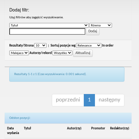
Dodaj filtr:
Uzyj filtrów aby zagęścić wyszukiwanie.
Rezultaty/Strona
|
Sortuj pozycje wg
In order
Autorzy/rekord
Rezultaty 1-1 z 1 (Czas wyszukiwania: 0.001 sekund).
poprzedni
1
następny
Odsłon pozycji:
Data
Tytuł
Autor(rzy)
Promotor
Redaktor(rzy)
wydania