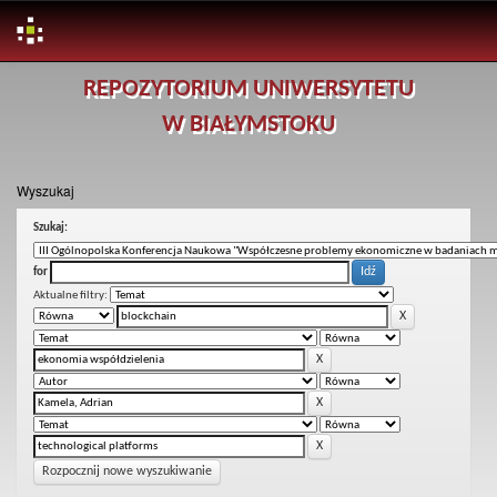
Skip
REPOZYTORIUM UNIWERSYTETU
navigation
W BIAŁYMSTOKU
Wyszukaj
Szukaj:
for
Aktualne filtry:
Rozpocznij nowe wyszukiwanie