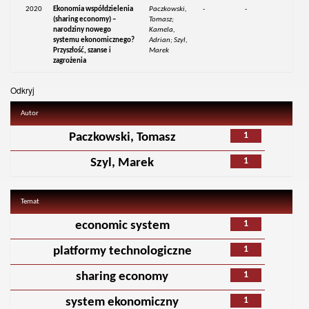
2020
Ekonomia współdzielenia
Paczkowski,
-
-
(sharing economy) –
Tomasz;
narodziny nowego
Kamela,
systemu ekonomicznego?
Adrian; Szyl,
Przyszłość, szanse i
Marek
zagrożenia
Odkryj
Autor
1
Paczkowski, Tomasz
1
Szyl, Marek
Temat
1
economic system
1
platformy technologiczne
1
sharing economy
1
system ekonomiczny