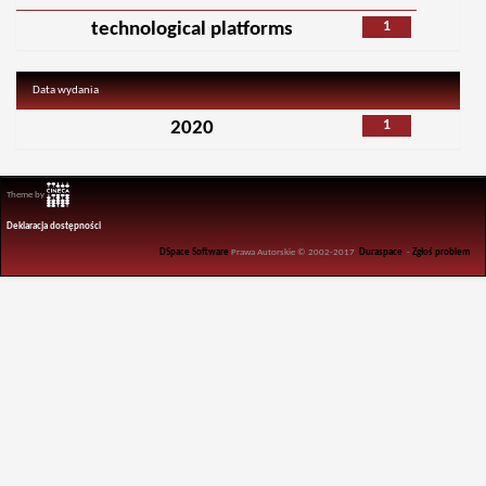
1
technological platforms
Data wydania
1
2020
Theme by
Deklaracja dostępności
DSpace Software
Prawa Autorskie © 2002-2017
Duraspace
-
Zgłoś problem