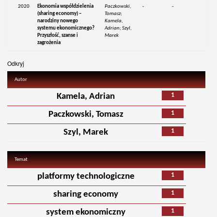
2020
Ekonomia współdzielenia
Paczkowski,
-
-
(sharing economy) –
Tomasz;
narodziny nowego
Kamela,
systemu ekonomicznego?
Adrian; Szyl,
Przyszłość, szanse i
Marek
zagrożenia
Odkryj
Autor
1
Kamela, Adrian
1
Paczkowski, Tomasz
1
Szyl, Marek
Temat
1
platformy technologiczne
1
sharing economy
1
system ekonomiczny