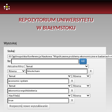
Skip
REPOZYTORIUM UNIWERSYTETU
navigation
W BIAŁYMSTOKU
Wyszukaj
Szukaj:
for
Aktualne filtry:
Rozpocznij nowe wyszukiwanie