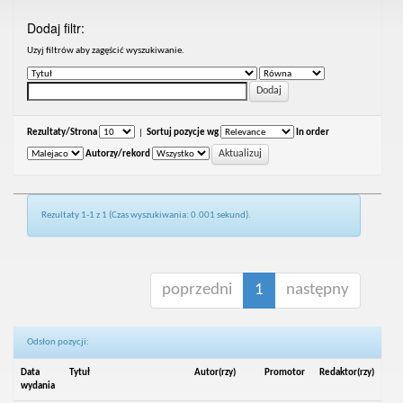
Dodaj filtr:
Uzyj filtrów aby zagęścić wyszukiwanie.
Rezultaty/Strona
|
Sortuj pozycje wg
In order
Autorzy/rekord
Rezultaty 1-1 z 1 (Czas wyszukiwania: 0.001 sekund).
poprzedni
1
następny
Odsłon pozycji:
Data
Tytuł
Autor(rzy)
Promotor
Redaktor(rzy)
wydania