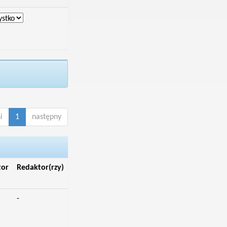
i
1
następny
tor
Redaktor(rzy)
-