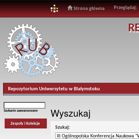
Przeglądaj:
Strona główna
Skip
R
navigation
Repozytorium Uniwersytetu w Białymstoku
Wyszukaj
Szukanie zaawansowane
Zespoły i Kolekcje
Szukaj: