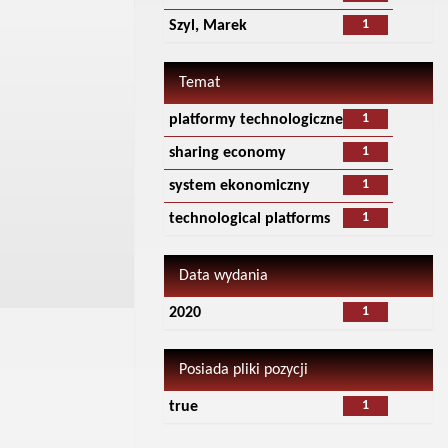
1
Szyl, Marek
Temat
1
platformy technologiczne
1
sharing economy
1
system ekonomiczny
1
technological platforms
Data wydania
1
2020
Posiada pliki pozycji
1
true