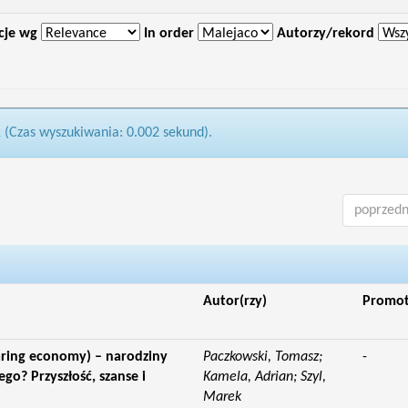
cje wg
In order
Autorzy/rekord
1 (Czas wyszukiwania: 0.002 sekund).
poprzedn
Autor(rzy)
Promo
aring economy) – narodziny
Paczkowski, Tomasz;
-
o? Przyszłość, szanse i
Kamela, Adrian; Szyl,
Marek