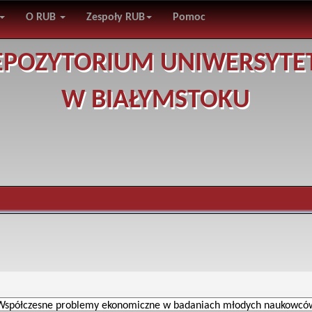
O RUB
Zespoły RUB
Pomoc
EPOZYTORIUM UNIWERSYTE
W BIAŁYMSTOKU