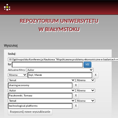
Skip
REPOZYTORIUM UNIWERSYTETU
navigation
W BIAŁYMSTOKU
Wyszukaj
Szukaj:
for
Aktualne filtry:
Rozpocznij nowe wyszukiwanie