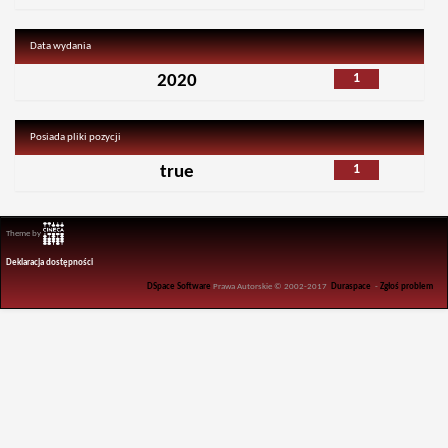
Data wydania
1
2020
Posiada pliki pozycji
1
true
Theme by
Deklaracja dostępności
DSpace Software
Prawa Autorskie © 2002-2017
Duraspace
-
Zgłoś problem