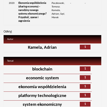
2020
Ekonomia współdzielenia
Paczkowski,
-
-
(sharing economy) –
Tomasz;
narodziny nowego
Kamela,
systemu ekonomicznego?
Adrian; Szyl,
Przyszłość, szanse i
Marek
zagrożenia
Odkryj
Autor
1
Kamela, Adrian
Temat
1
blockchain
1
economic system
1
ekonomia współdzielenia
1
platformy technologiczne
1
system ekonomiczny