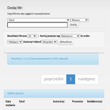
Dodaj filtr:
Uzyj filtrów aby zagęścić wyszukiwanie.
Rezultaty/Strona
|
Sortuj pozycje wg
In order
Autorzy/rekord
Rezultaty 1-1 z 1 (Czas wyszukiwania: 0.001 sekund).
poprzedni
1
następny
Odsłon pozycji:
Data
Tytuł
Autor(rzy)
Promotor
Redaktor(rzy)
wydania