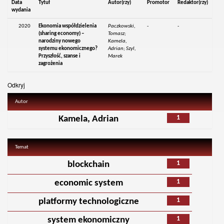
Data
Tytuł
Autor(rzy)
Promotor
Redaktor(rzy)
wydania
2020
Ekonomia współdzielenia
Paczkowski,
-
-
(sharing economy) –
Tomasz;
narodziny nowego
Kamela,
systemu ekonomicznego?
Adrian; Szyl,
Przyszłość, szanse i
Marek
zagrożenia
Odkryj
Autor
1
Kamela, Adrian
Temat
1
blockchain
1
economic system
1
platformy technologiczne
1
system ekonomiczny