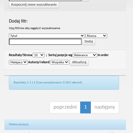
Rozpocznij nowe wyszukiwanie
Dodaj filtr:
Uzyj filtrów aby zagęścić wyszukiwanie.
Rezultaty/Strona
|
Sortuj pozycje wg
In order
Autorzy/rekord
Rezultaty 1-1 z 1 (Czas wyszukiwania: 0.002 sekund).
poprzedni
1
następny
Odsłon pozycji: