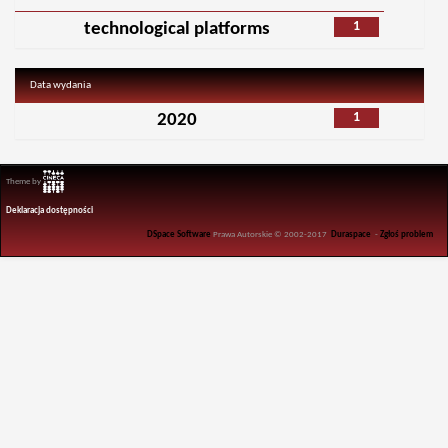
1
technological platforms
Data wydania
1
2020
Theme by
Deklaracja dostępności
DSpace Software
Prawa Autorskie © 2002-2017
Duraspace
-
Zgłoś problem