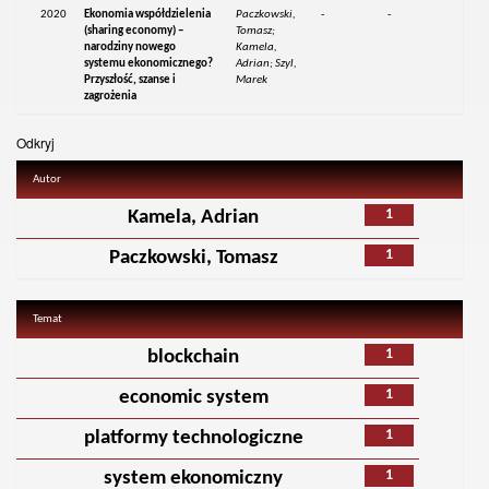
2020
Ekonomia współdzielenia
Paczkowski,
-
-
(sharing economy) –
Tomasz;
narodziny nowego
Kamela,
systemu ekonomicznego?
Adrian; Szyl,
Przyszłość, szanse i
Marek
zagrożenia
Odkryj
Autor
1
Kamela, Adrian
1
Paczkowski, Tomasz
Temat
1
blockchain
1
economic system
1
platformy technologiczne
1
system ekonomiczny