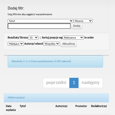
Dodaj filtr:
Uzyj filtrów aby zagęścić wyszukiwanie.
Rezultaty/Strona
|
Sortuj pozycje wg
In order
Autorzy/rekord
Rezultaty 1-1 z 1 (Czas wyszukiwania: 0.001 sekund).
poprzedni
1
następny
Odsłon pozycji:
Data
Tytuł
Autor(rzy)
Promotor
Redaktor(rzy)
wydania