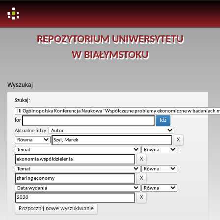
Skip
REPOZYTORIUM UNIWERSYTETU
navigation
W BIAŁYMSTOKU
Wyszukaj
Szukaj:
for
Aktualne filtry:
Rozpocznij nowe wyszukiwanie