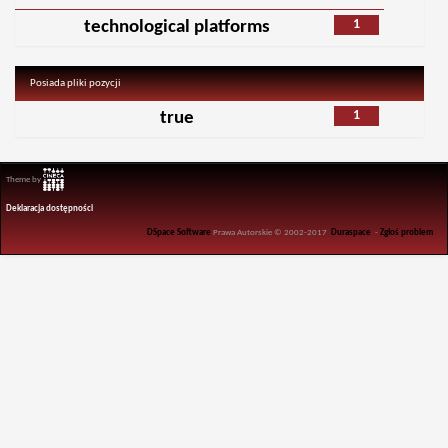
1
technological platforms
Posiada pliki pozycji
1
true
Theme by
Deklaracja dostępności
DSpace Software
Prawa Autorskie © 2002-2017
Duraspace
-
Zgłoś problem