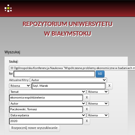
Skip
REPOZYTORIUM UNIWERSYTETU
navigation
W BIAŁYMSTOKU
Wyszukaj
Szukaj:
for
Aktualne filtry:
Rozpocznij nowe wyszukiwanie