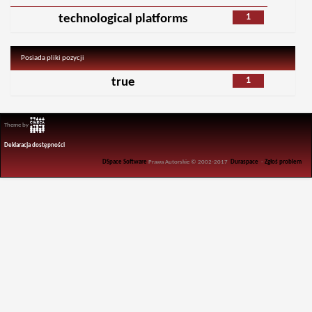
1
technological platforms
Posiada pliki pozycji
1
true
Theme by
Deklaracja dostępności
DSpace Software
Prawa Autorskie © 2002-2017
Duraspace
-
Zgłoś problem