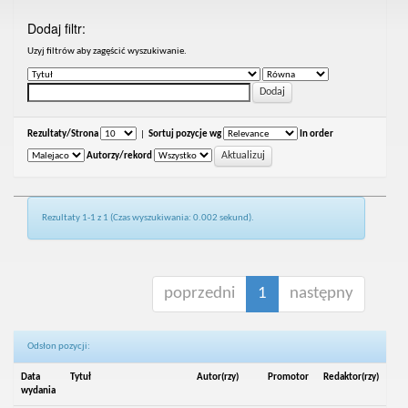
Dodaj filtr:
Uzyj filtrów aby zagęścić wyszukiwanie.
Rezultaty/Strona
|
Sortuj pozycje wg
In order
Autorzy/rekord
Rezultaty 1-1 z 1 (Czas wyszukiwania: 0.002 sekund).
poprzedni
1
następny
Odsłon pozycji:
Data
Tytuł
Autor(rzy)
Promotor
Redaktor(rzy)
wydania