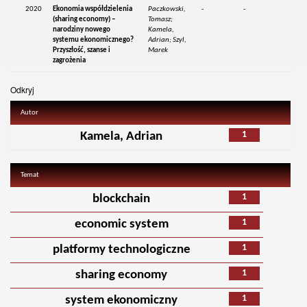
2020
Ekonomia współdzielenia
Paczkowski,
-
-
(sharing economy) –
Tomasz;
narodziny nowego
Kamela,
systemu ekonomicznego?
Adrian; Szyl,
Przyszłość, szanse i
Marek
zagrożenia
Odkryj
Autor
1
Kamela, Adrian
Temat
1
blockchain
1
economic system
1
platformy technologiczne
1
sharing economy
1
system ekonomiczny