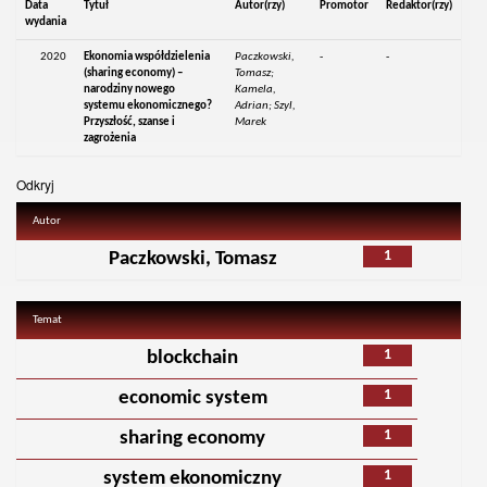
Data
Tytuł
Autor(rzy)
Promotor
Redaktor(rzy)
wydania
2020
Ekonomia współdzielenia
Paczkowski,
-
-
(sharing economy) –
Tomasz;
narodziny nowego
Kamela,
systemu ekonomicznego?
Adrian; Szyl,
Przyszłość, szanse i
Marek
zagrożenia
Odkryj
Autor
1
Paczkowski, Tomasz
Temat
1
blockchain
1
economic system
1
sharing economy
1
system ekonomiczny