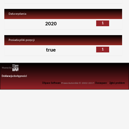
Data wydania
1
2020
Posiada pliki pozycji
1
true
Theme by
Deklaracja dostępności
DSpace Software
Prawa Autorskie © 2002-2017
Duraspace
-
Zgłoś problem