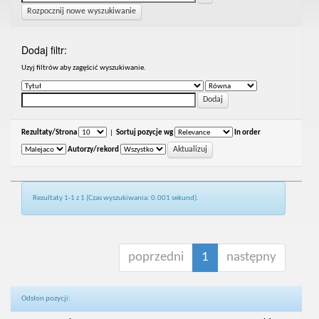
Rozpocznij nowe wyszukiwanie
Dodaj filtr:
Uzyj filtrów aby zagęścić wyszukiwanie.
Rezultaty/Strona
|
Sortuj pozycje wg
In order
Autorzy/rekord
Rezultaty 1-1 z 1 (Czas wyszukiwania: 0.001 sekund).
poprzedni
1
następny
Odsłon pozycji: