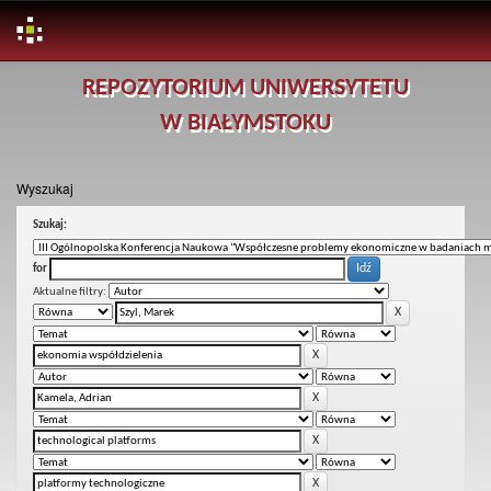
Skip
REPOZYTORIUM UNIWERSYTETU
navigation
W BIAŁYMSTOKU
Wyszukaj
Szukaj:
for
Aktualne filtry: